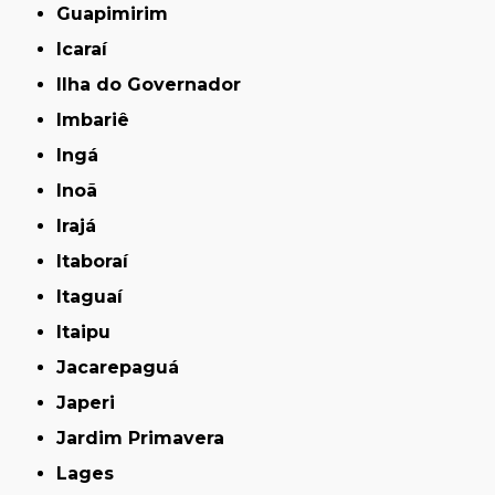
Guapimirim
Icaraí
Ilha do Governador
Imbariê
Ingá
Inoã
Irajá
Itaboraí
Itaguaí
Itaipu
Jacarepaguá
Japeri
Jardim Primavera
Lages