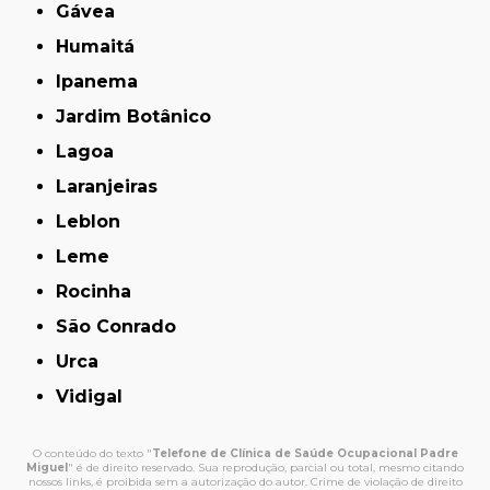
Gávea
Humaitá
Ipanema
Jardim Botânico
Lagoa
Laranjeiras
Leblon
Leme
Rocinha
São Conrado
Urca
Vidigal
O conteúdo do texto "
Telefone de Clínica de Saúde Ocupacional Padre
Miguel
" é de direito reservado. Sua reprodução, parcial ou total, mesmo citando
nossos links, é proibida sem a autorização do autor. Crime de violação de direito