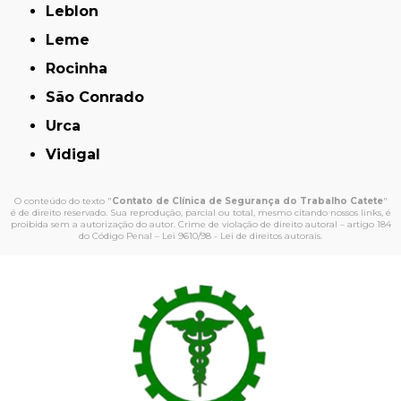
Leblon
Leme
Rocinha
São Conrado
Urca
Vidigal
O conteúdo do texto "
Contato de Clínica de Segurança do Trabalho Catete
"
é de direito reservado. Sua reprodução, parcial ou total, mesmo citando nossos links, é
proibida sem a autorização do autor. Crime de violação de direito autoral – artigo 184
do Código Penal –
Lei 9610/98 - Lei de direitos autorais
.