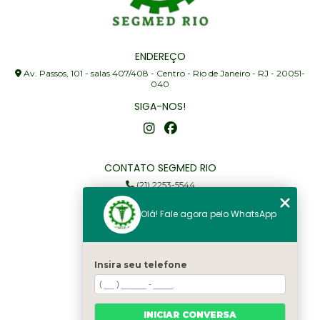
ENDEREÇO
Av. Passos, 101 - salas 407/408 - Centro - Rio de Janeiro - RJ - 20051-
040
SIGA-NOS!
CONTATO SEGMED RIO
(21) 2253-5544
(21) 97905-3352
Olá! Fale agora pelo WhatsApp
segmed@segmedrio.com.br
MENU
Insira seu telefone
Home
Institucional
Serviços
INICIAR CONVERSA