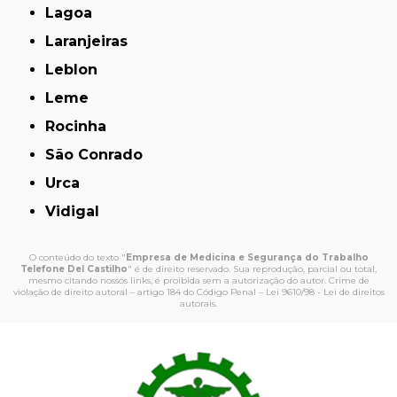
Lagoa
Laranjeiras
Leblon
Leme
Rocinha
São Conrado
Urca
Vidigal
O conteúdo do texto "
Empresa de Medicina e Segurança do Trabalho
Telefone Del Castilho
" é de direito reservado. Sua reprodução, parcial ou total,
mesmo citando nossos links, é proibida sem a autorização do autor. Crime de
violação de direito autoral – artigo 184 do Código Penal –
Lei 9610/98 - Lei de direitos
autorais
.