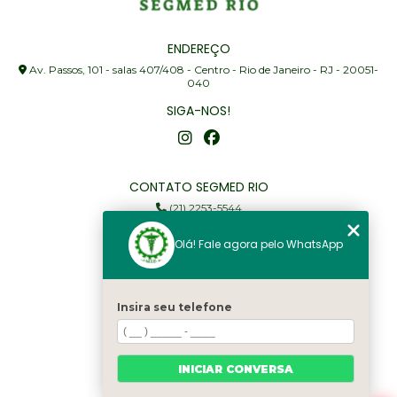
ENDEREÇO
Av. Passos, 101 - salas 407/408 - Centro - Rio de Janeiro - RJ - 20051-
040
SIGA-NOS!
CONTATO SEGMED RIO
(21) 2253-5544
(21) 97905-3352
Olá! Fale agora pelo WhatsApp
segmed@segmedrio.com.br
MENU
Insira seu telefone
Home
Institucional
Serviços
INICIAR CONVERSA
Fale Conosco