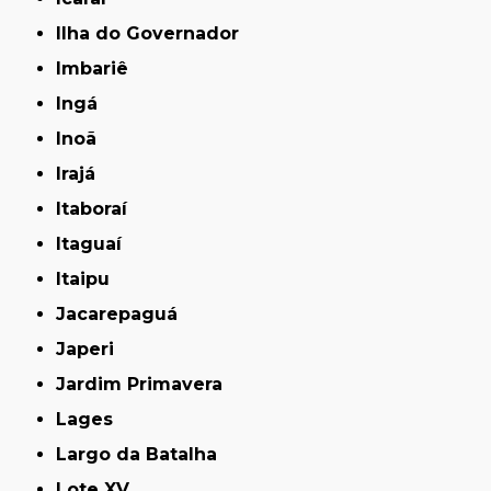
Ilha do Governador
Imbariê
Ingá
Inoã
Irajá
Itaboraí
Itaguaí
Itaipu
Jacarepaguá
Japeri
Jardim Primavera
Lages
Largo da Batalha
Lote XV