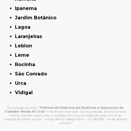
Ipanema
Jardim Botânico
Lagoa
Laranjeiras
Leblon
Leme
Rocinha
São Conrado
Urca
Vidigal
O conteúdo do texto "
Telefone de Empresa de Medicina e Segurança do
Trabalho Venda da Cruz
" é de direito reservado. Sua reprodução, parcial ou total,
mesmo citando nossos links, é proibida sem a autorização do autor. Crime de
violação de direito autoral – artigo 184 do Código Penal –
Lei 9610/98 - Lei de direitos
autorais
.