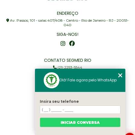
ENDEREÇO
Av. Passos, 101 - salas 407/408 - Centro - Rio de Janeiro - RJ - 20051-
040
SIGA-NOS!
CONTATO SEGMED RIO
(21) 2253-5544
(21) 97905-3352
Olá! Fale agora pelo WhatsApp
segmed@segmedrio.com.br
MENU
Insira seu telefone
Home
Institucional
Serviços
INICIAR CONVERSA
Fale Conosco