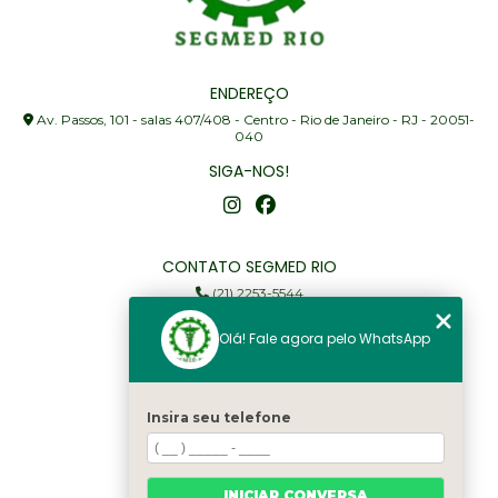
ENDEREÇO
Av. Passos, 101 - salas 407/408 - Centro - Rio de Janeiro - RJ - 20051-
040
SIGA-NOS!
CONTATO SEGMED RIO
(21) 2253-5544
(21) 97905-3352
Olá! Fale agora pelo WhatsApp
segmed@segmedrio.com.br
MENU
Insira seu telefone
Home
Institucional
Serviços
INICIAR CONVERSA