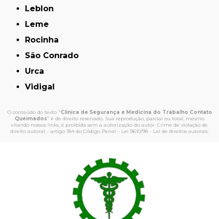
Leblon
Leme
Rocinha
São Conrado
Urca
Vidigal
O conteúdo do texto "
Clínica de Segurança e Medicina do Trabalho Contato
Queimados
" é de direito reservado. Sua reprodução, parcial ou total, mesmo
citando nossos links, é proibida sem a autorização do autor. Crime de violação de
direito autoral – artigo 184 do Código Penal –
Lei 9610/98 - Lei de direitos autorais
.