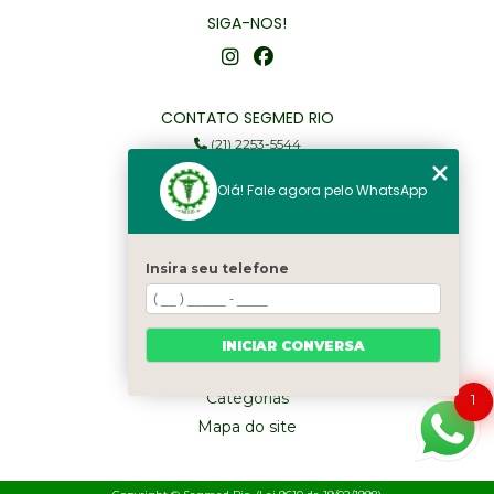
SIGA-NOS!
CONTATO SEGMED RIO
(21) 2253-5544
(21) 97905-3352
Olá! Fale agora pelo WhatsApp
segmed@segmedrio.com.br
MENU
Insira seu telefone
Home
Institucional
Serviços
INICIAR CONVERSA
Fale Conosco
Categorias
1
Mapa do site