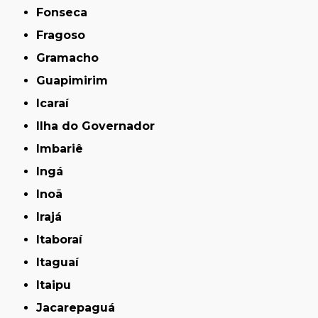
Fonseca
Fragoso
Gramacho
Guapimirim
Icaraí
Ilha do Governador
Imbariê
Ingá
Inoã
Irajá
Itaboraí
Itaguaí
Itaipu
Jacarepaguá