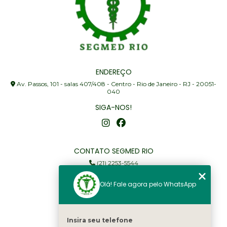
ENDEREÇO
Av. Passos, 101 - salas 407/408 - Centro - Rio de Janeiro - RJ - 20051-
040
SIGA-NOS!
CONTATO SEGMED RIO
(21) 2253-5544
(21) 97905-3352
Olá! Fale agora pelo WhatsApp
segmed@segmedrio.com.br
MENU
Insira seu telefone