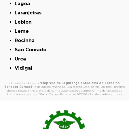
Lagoa
Laranjeiras
Leblon
Leme
Rocinha
São Conrado
Urca
Vidigal
O conteúdo do texto "
Empresa de Segurança e Medicina do Trabalho
Senador Camará
" é de direito reservado. Sua reprodução, parcial ou total, mesmo
citando nossos links, é proibida sem a autorização do autor. Crime de violação de
direito autoral – artigo 184 do Código Penal –
Lei 9610/98 - Lei de direitos autorais
.