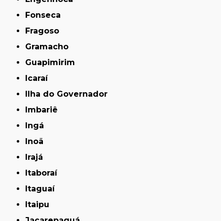
Fonseca
Fragoso
Gramacho
Guapimirim
Icaraí
Ilha do Governador
Imbariê
Ingá
Inoã
Irajá
Itaboraí
Itaguaí
Itaipu
Jacarepaguá