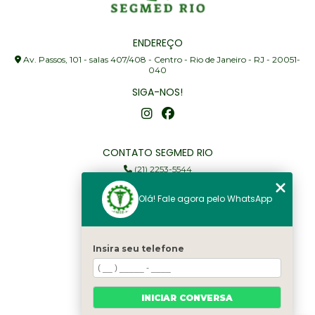
ENDEREÇO
Av. Passos, 101 - salas 407/408 - Centro - Rio de Janeiro - RJ - 20051-
040
SIGA-NOS!
CONTATO SEGMED RIO
(21) 2253-5544
(21) 97905-3352
Olá! Fale agora pelo WhatsApp
segmed@segmedrio.com.br
MENU
Insira seu telefone
Home
Institucional
Serviços
INICIAR CONVERSA
Fale Conosco