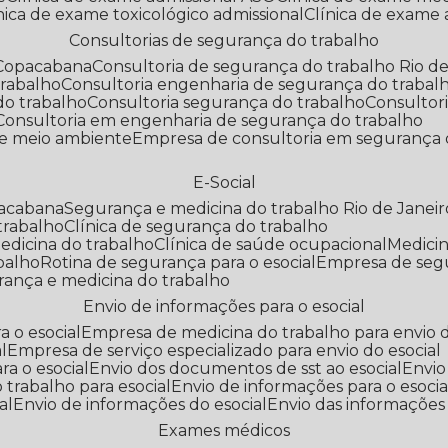
línica de exame toxicológico admissional
Clínica de exame
Consultorias de segurança do trabalho
 Copacabana
Consultoria de segurança do trabalho Rio de
trabalho
Consultoria engenharia de segurança do trabal
do trabalho
Consultoria segurança do trabalho
Consultor
Consultoria em engenharia de segurança do trabalho
 e meio ambiente
Empresa de consultoria em segurança 
E-Social
pacabana
Segurança e medicina do trabalho Rio de Janeir
 trabalho
Clínica de segurança do trabalho
medicina do trabalho
Clínica de saúde ocupacional
Medic
abalho
Rotina de segurança para o esocial
Empresa de seg
rança e medicina do trabalho
Envio de informações para o esocial
a o esocial
Empresa de medicina do trabalho para envio d
l
Empresa de serviço especializado para envio do esocial
a o esocial
Envio dos documentos de sst ao esocial
Envi
 trabalho para esocial
Envio de informações para o esocia
al
Envio de informações do esocial
Envio das informações
Exames médicos