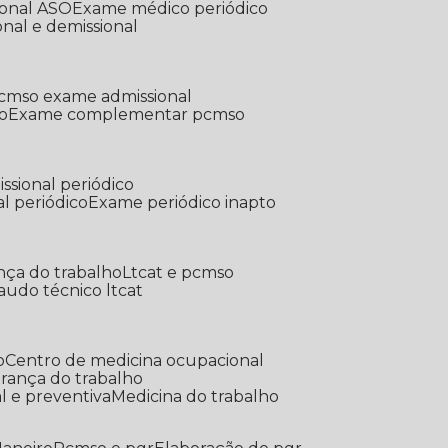
ional ASO
Exame médico periódico
onal e demissional
Pcmso exame admissional
o
Exame complementar pcmso
ssional periódico
l periódico
Exame periódico inapto
nça do trabalho
Ltcat e pcmso
Laudo técnico ltcat
o
Centro de medicina ocupacional
gurança do trabalho
l e preventiva
Medicina do trabalho