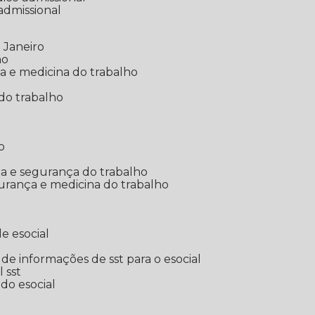
 admissional
 Janeiro
ho
ia e medicina do trabalho
do trabalho
o
ina e segurança do trabalho
urança e medicina do trabalho
e esocial
o de informações de sst para o esocial
l sst
 do esocial