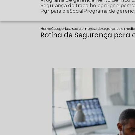
Programa de gerenciamento de risco
Segurança do trabalho pgr
Pgr e pcms
Pgr para o eSocial
Programa de gerenc
Home
Categorias
e social
empresa de seguranca e medic
Rotina de Segurança para 