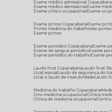
Exame médico admissional Copacaban
Exame médico demissional
Exame médi
Exame clínico ocupacional
Exame ocup
Exame pcmso Copacabana
Exame pcms
Pcmso medicina do trabalho
Aso pcmso
Exame pcmso
Exame periódico Copacabana
Exame pe
Exame de sangue periódico
Exame peri
Exame periódico do trabalho
Exame pe
Laudo ltcat Copacabana
Laudo ltcat Ri
Ltcat esocial
Laudo de segurança do tr
Ltcat e laudo de insalubridade
Laudo lt
Medicina do trabalho Copacabana
Med
Cmo medicina ocupacional
Clínica med
Clínica de medicina ocupacional
Centr