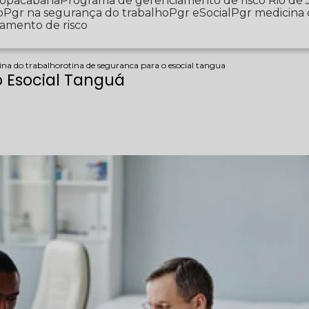
 Copacabana
Programa de gerenciamento de risco Rio de 
o
Pgr na segurança do trabalho
Pgr eSocial
Pgr medicina
iamento de risco
ina do trabalho
rotina de seguranca para o esocial tangua
o Esocial Tanguá