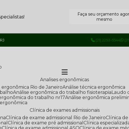
Faça seu orçamento ago
ecialistas!
mesmo
 RJ
(21) 2253-5544
(2
o
Analises ergonômicas
se ergonômica Rio de Janeiro
Análise técnica ergonômica
abalho
Análise ergonômica do trabalho fisioterapia
Laudo 
e ergonômica do trabalho nr17
Análise ergonômica prelimi
e ergonômica
Clínica de exames admissionais
ana
Clínica de exame admissional Rio de Janeiro
Clínica 
onal
Clínica de exame pré admissional
Clínica especializ
e
Clínica de exame admissional ASO
Clínica de exame mé