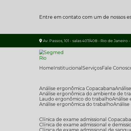
Entre em contato com um de nossos esp
Av. Passos, 101 - salas 407/408 - Rio de Janeiro -
Home
Institucional
Serviços
Fale Conosc
Análise ergonômica Copacabana
Análi
Análise ergonômica do ambiente de tr
Laudo ergonômico do trabalho
Anális
Análise ergonômica do trabalho
Anális
Clínica de exame admissional Copacab
Clínica de exame admissional e demissi
Clínica de exame admissional de sangu