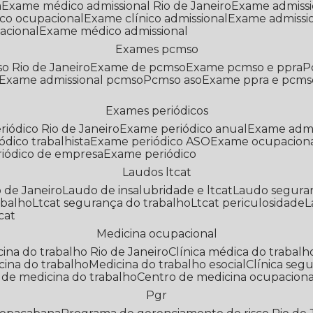
a
Exame médico admissional Rio de Janeiro
Exame admiss
co ocupacional
Exame clínico admissional
Exame admissi
acional
Exame médico admissional
Exames pcmso
o Rio de Janeiro
Exame de pcmso
Exame pcmso e ppra
Exame admissional pcmso
Pcmso aso
Exame ppra e pcms
Exames periódicos
riódico Rio de Janeiro
Exame periódico anual
Exame admi
ódico trabalhista
Exame periódico ASO
Exame ocupaciona
riódico de empresa
Exame periódico
Laudos ltcat
o de Janeiro
Laudo de insalubridade e ltcat
Laudo segura
abalho
Ltcat segurança do trabalho
Ltcat periculosidade
cat
Medicina ocupacional
icina do trabalho Rio de Janeiro
Clínica médica do trabalh
icina do trabalho
Medicina do trabalho esocial
Clínica se
o de medicina do trabalho
Centro de medicina ocupaciona
Pgr