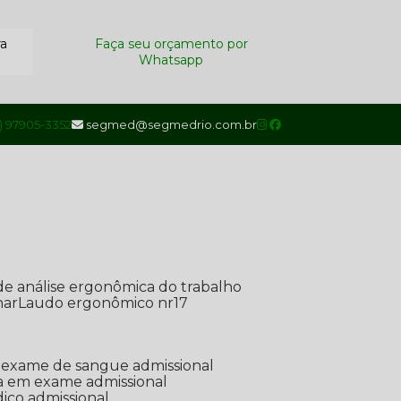
ra
Faça seu orçamento por
Whatsapp
1) 97905-3352
segmed@segmedrio.com.br
de análise ergonômica do trabalho
nar
Laudo ergonômico nr17
de exame de sangue admissional
ada em exame admissional
dico admissional