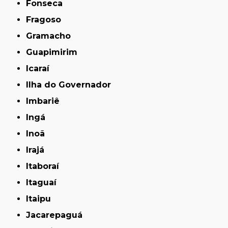
Fonseca
Fragoso
Gramacho
Guapimirim
Icaraí
Ilha do Governador
Imbariê
Ingá
Inoã
Irajá
Itaboraí
Itaguaí
Itaipu
Jacarepaguá