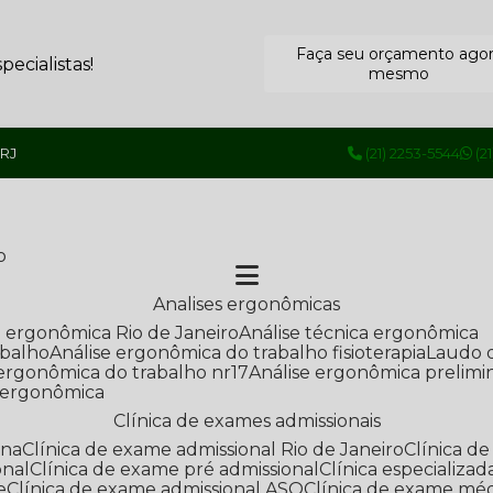
Faça seu orçamento ago
ecialistas!
mesmo
 RJ
(21) 2253-5544
(2
o
Analises ergonômicas
se ergonômica Rio de Janeiro
Análise técnica ergonômica
abalho
Análise ergonômica do trabalho fisioterapia
Laudo 
e ergonômica do trabalho nr17
Análise ergonômica prelimi
e ergonômica
Clínica de exames admissionais
ana
Clínica de exame admissional Rio de Janeiro
Clínica 
onal
Clínica de exame pré admissional
Clínica especializ
e
Clínica de exame admissional ASO
Clínica de exame mé