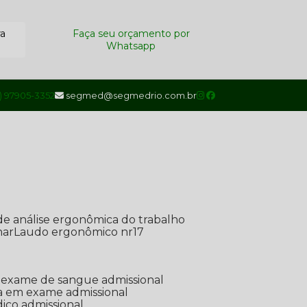
ra
Faça seu orçamento por
Whatsapp
1) 97905-3352
segmed@segmedrio.com.br
de análise ergonômica do trabalho
nar
Laudo ergonômico nr17
de exame de sangue admissional
ada em exame admissional
dico admissional