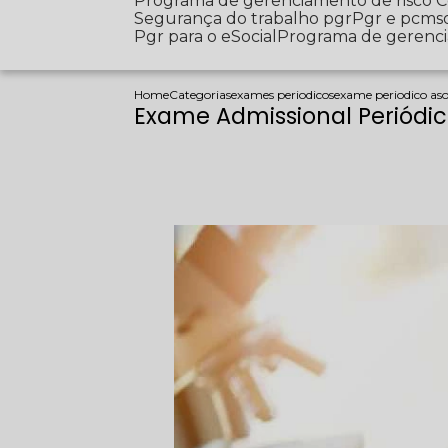
Programa de gerenciamento de risco
Segurança do trabalho pgr
Pgr e pcms
Pgr para o eSocial
Programa de gerenc
Home
Categorias
exames periodicos
exame periodico as
Exame Admissional Periódic