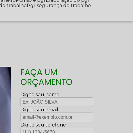
Janeiro
Pcmso e pgr
Elaboração do pgr
 do trabalho
Pgr segurança do trabalho
FAÇA UM
ORÇAMENTO
Digite seu nome
Digite seu email
Digite seu telefone