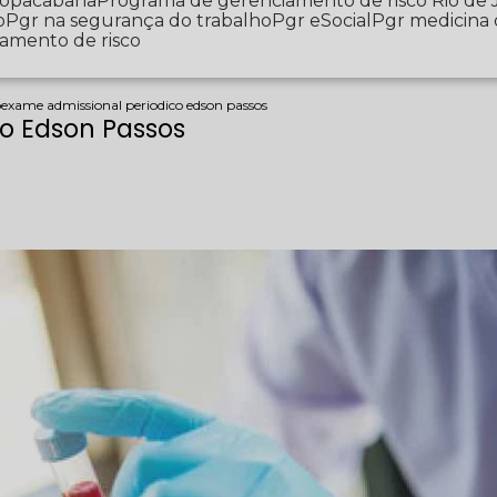
 Copacabana
Programa de gerenciamento de risco Rio de 
o
Pgr na segurança do trabalho
Pgr eSocial
Pgr medicina
iamento de risco
o
exame admissional periodico edson passos
o Edson Passos