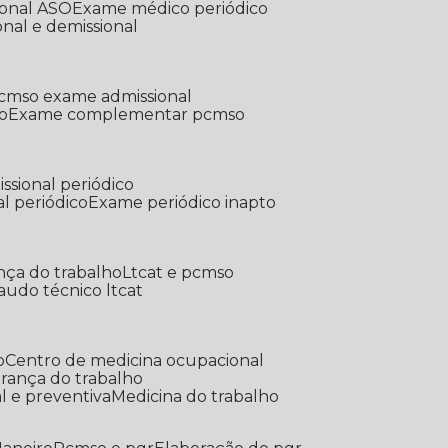
ional ASO
Exame médico periódico
onal e demissional
Pcmso exame admissional
o
Exame complementar pcmso
ssional periódico
l periódico
Exame periódico inapto
nça do trabalho
Ltcat e pcmso
Laudo técnico ltcat
o
Centro de medicina ocupacional
gurança do trabalho
l e preventiva
Medicina do trabalho