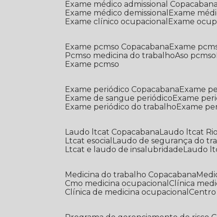
Exame médico admissional Copacaban
Exame médico demissional
Exame médi
Exame clínico ocupacional
Exame ocup
Exame pcmso Copacabana
Exame pcms
Pcmso medicina do trabalho
Aso pcmso
Exame pcmso
Exame periódico Copacabana
Exame pe
Exame de sangue periódico
Exame peri
Exame periódico do trabalho
Exame pe
Laudo ltcat Copacabana
Laudo ltcat Ri
Ltcat esocial
Laudo de segurança do tr
Ltcat e laudo de insalubridade
Laudo lt
Medicina do trabalho Copacabana
Med
Cmo medicina ocupacional
Clínica med
Clínica de medicina ocupacional
Centr