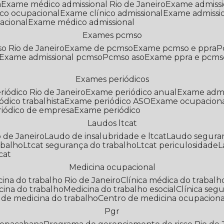
a
Exame médico admissional Rio de Janeiro
Exame admiss
co ocupacional
Exame clínico admissional
Exame admissi
acional
Exame médico admissional
Exames pcmso
o Rio de Janeiro
Exame de pcmso
Exame pcmso e ppra
Exame admissional pcmso
Pcmso aso
Exame ppra e pcms
Exames periódicos
riódico Rio de Janeiro
Exame periódico anual
Exame admi
ódico trabalhista
Exame periódico ASO
Exame ocupaciona
riódico de empresa
Exame periódico
Laudos ltcat
o de Janeiro
Laudo de insalubridade e ltcat
Laudo segura
abalho
Ltcat segurança do trabalho
Ltcat periculosidade
cat
Medicina ocupacional
icina do trabalho Rio de Janeiro
Clínica médica do trabalh
icina do trabalho
Medicina do trabalho esocial
Clínica se
o de medicina do trabalho
Centro de medicina ocupaciona
Pgr