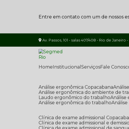
Entre em contato com um de nossos esp
Av. Passos, 101 - salas 407/408 - Rio de Janeiro -
Home
Institucional
Serviços
Fale Conosc
Análise ergonômica Copacabana
Análi
Análise ergonômica do ambiente de tr
Laudo ergonômico do trabalho
Anális
Análise ergonômica do trabalho
Anális
Clínica de exame admissional Copacab
Clínica de exame admissional e demissi
Clínica de exame admissional de sangu