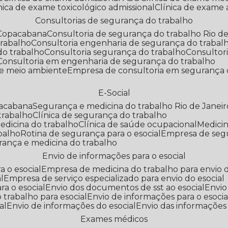
línica de exame toxicológico admissional
Clínica de exame
Consultorias de segurança do trabalho
 Copacabana
Consultoria de segurança do trabalho Rio de
trabalho
Consultoria engenharia de segurança do trabal
do trabalho
Consultoria segurança do trabalho
Consultor
Consultoria em engenharia de segurança do trabalho
 e meio ambiente
Empresa de consultoria em segurança 
E-Social
pacabana
Segurança e medicina do trabalho Rio de Janeir
 trabalho
Clínica de segurança do trabalho
medicina do trabalho
Clínica de saúde ocupacional
Medic
abalho
Rotina de segurança para o esocial
Empresa de seg
rança e medicina do trabalho
Envio de informações para o esocial
a o esocial
Empresa de medicina do trabalho para envio d
l
Empresa de serviço especializado para envio do esocial
a o esocial
Envio dos documentos de sst ao esocial
Envi
 trabalho para esocial
Envio de informações para o esocia
al
Envio de informações do esocial
Envio das informações
Exames médicos