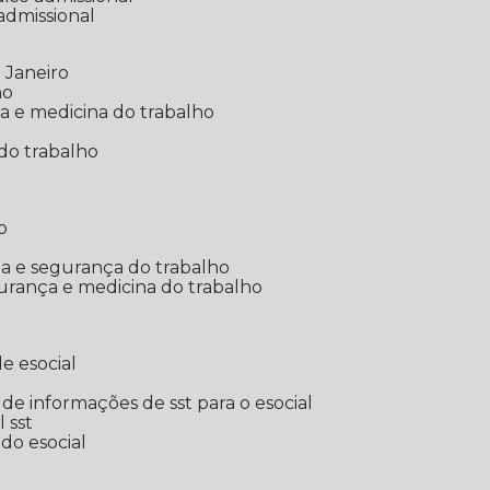
 admissional
 Janeiro
ho
ia e medicina do trabalho
do trabalho
o
ina e segurança do trabalho
urança e medicina do trabalho
e esocial
o de informações de sst para o esocial
l sst
 do esocial