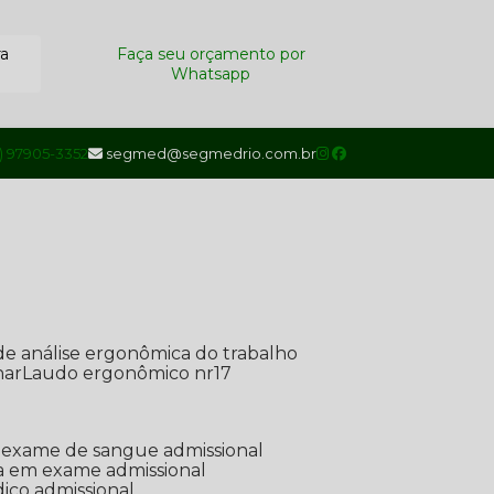
ra
Faça seu orçamento por
Whatsapp
1) 97905-3352
segmed@segmedrio.com.br
de análise ergonômica do trabalho
nar
Laudo ergonômico nr17
de exame de sangue admissional
ada em exame admissional
dico admissional