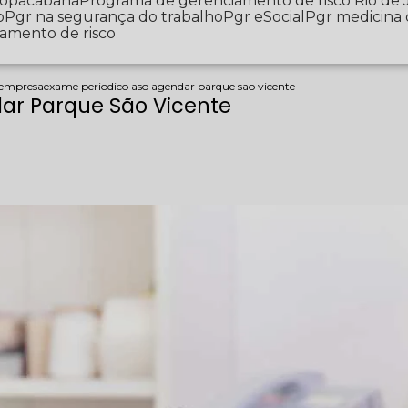
 Copacabana
Programa de gerenciamento de risco Rio de 
o
Pgr na segurança do trabalho
Pgr eSocial
Pgr medicina
iamento de risco
 empresa
exame periodico aso agendar parque sao vicente
ar Parque São Vicente