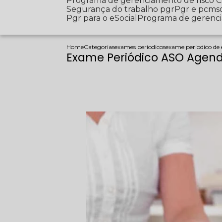
Programa de gerenciamento de risco
Segurança do trabalho pgr
Pgr e pcms
Pgr para o eSocial
Programa de gerenc
Home
Categorias
exames periodicos
exame periodico de
Exame Periódico ASO Agend