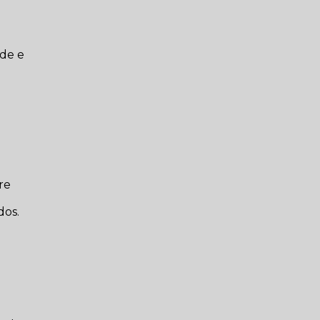
de e
re
dos.