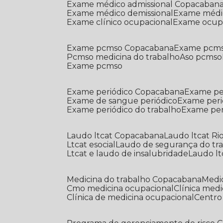
Exame médico admissional Copacaban
Exame médico demissional
Exame médi
Exame clínico ocupacional
Exame ocup
Exame pcmso Copacabana
Exame pcms
Pcmso medicina do trabalho
Aso pcmso
Exame pcmso
Exame periódico Copacabana
Exame pe
Exame de sangue periódico
Exame peri
Exame periódico do trabalho
Exame pe
Laudo ltcat Copacabana
Laudo ltcat Ri
Ltcat esocial
Laudo de segurança do tr
Ltcat e laudo de insalubridade
Laudo lt
Medicina do trabalho Copacabana
Med
Cmo medicina ocupacional
Clínica med
Clínica de medicina ocupacional
Centr