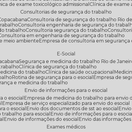
línica de exame toxicológico admissional
Clínica de exame
Consultorias de segurança do trabalho
 Copacabana
Consultoria de segurança do trabalho Rio de
trabalho
Consultoria engenharia de segurança do trabal
do trabalho
Consultoria segurança do trabalho
Consultor
Consultoria em engenharia de segurança do trabalho
 e meio ambiente
Empresa de consultoria em segurança 
E-Social
pacabana
Segurança e medicina do trabalho Rio de Janeir
 trabalho
Clínica de segurança do trabalho
medicina do trabalho
Clínica de saúde ocupacional
Medic
abalho
Rotina de segurança para o esocial
Empresa de seg
rança e medicina do trabalho
Envio de informações para o esocial
a o esocial
Empresa de medicina do trabalho para envio d
l
Empresa de serviço especializado para envio do esocial
a o esocial
Envio dos documentos de sst ao esocial
Envi
 trabalho para esocial
Envio de informações para o esocia
al
Envio de informações do esocial
Envio das informações
Exames médicos