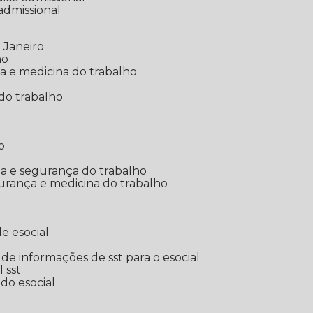
 admissional
 Janeiro
ho
ia e medicina do trabalho
do trabalho
o
ina e segurança do trabalho
urança e medicina do trabalho
e esocial
o de informações de sst para o esocial
l sst
 do esocial