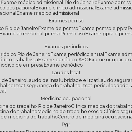
a
Exame médico admissional Rio de Janeiro
Exame admiss
co ocupacional
Exame clínico admissional
Exame admissi
acional
Exame médico admissional
Exames pcmso
o Rio de Janeiro
Exame de pcmso
Exame pcmso e ppra
Exame admissional pcmso
Pcmso aso
Exame ppra e pcms
Exames periódicos
riódico Rio de Janeiro
Exame periódico anual
Exame admi
ódico trabalhista
Exame periódico ASO
Exame ocupaciona
riódico de empresa
Exame periódico
Laudos ltcat
o de Janeiro
Laudo de insalubridade e ltcat
Laudo segura
abalho
Ltcat segurança do trabalho
Ltcat periculosidade
cat
Medicina ocupacional
icina do trabalho Rio de Janeiro
Clínica médica do trabalh
icina do trabalho
Medicina do trabalho esocial
Clínica se
o de medicina do trabalho
Centro de medicina ocupaciona
Pgr