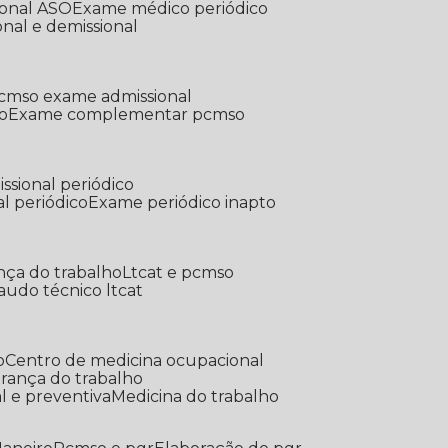
ional ASO
Exame médico periódico
onal e demissional
Pcmso exame admissional
o
Exame complementar pcmso
ssional periódico
l periódico
Exame periódico inapto
nça do trabalho
Ltcat e pcmso
Laudo técnico ltcat
o
Centro de medicina ocupacional
gurança do trabalho
l e preventiva
Medicina do trabalho