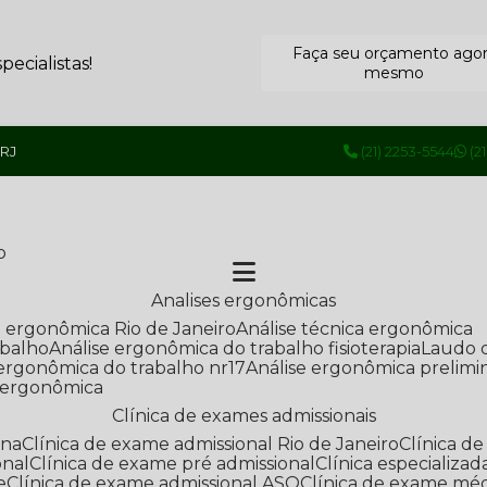
Faça seu orçamento ago
ecialistas!
mesmo
 RJ
(21) 2253-5544
(2
o
Analises ergonômicas
se ergonômica Rio de Janeiro
Análise técnica ergonômica
abalho
Análise ergonômica do trabalho fisioterapia
Laudo 
e ergonômica do trabalho nr17
Análise ergonômica prelimi
e ergonômica
Clínica de exames admissionais
ana
Clínica de exame admissional Rio de Janeiro
Clínica 
onal
Clínica de exame pré admissional
Clínica especializ
e
Clínica de exame admissional ASO
Clínica de exame mé