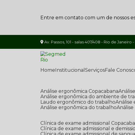
Entre em contato com um de nossos esp
Av. Passos, 101 - salas 407/408 - Rio de Janeiro -
Home
Institucional
Serviços
Fale Conosc
Análise ergonômica Copacabana
Análi
Análise ergonômica do ambiente de tr
Laudo ergonômico do trabalho
Anális
Análise ergonômica do trabalho
Anális
Clínica de exame admissional Copacab
Clínica de exame admissional e demissi
Clínica de exame admissional de sangu