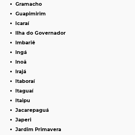
Gramacho
Guapimirim
Icaraí
Ilha do Governador
Imbariê
Ingá
Inoã
Irajá
Itaboraí
Itaguaí
Itaipu
Jacarepaguá
Japeri
Jardim Primavera