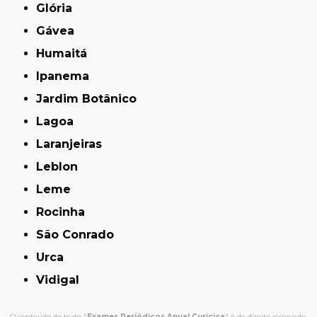
Glória
Gávea
Humaitá
Ipanema
Jardim Botânico
Lagoa
Laranjeiras
Leblon
Leme
Rocinha
São Conrado
Urca
Vidigal
O conteúdo do texto "
Exames Periódicos Anual Curicica
" é de direito reservado.