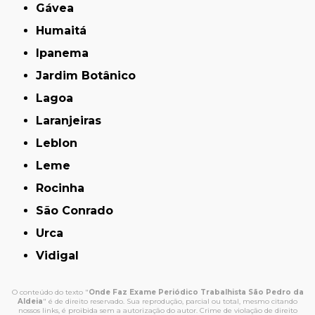
Gávea
Humaitá
Ipanema
Jardim Botânico
Lagoa
Laranjeiras
Leblon
Leme
Rocinha
São Conrado
Urca
Vidigal
O conteúdo do texto "
Onde Faz Exame Periódico Trabalhista São Pedro da
Aldeia
" é de direito reservado. Sua reprodução, parcial ou total, mesmo citando
nossos links, é proibida sem a autorização do autor. Crime de violação de direito