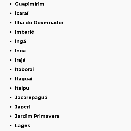
Guapimirim
Icaraí
Ilha do Governador
Imbariê
Ingá
Inoã
Irajá
Itaboraí
Itaguaí
Itaipu
Jacarepaguá
Japeri
Jardim Primavera
Lages