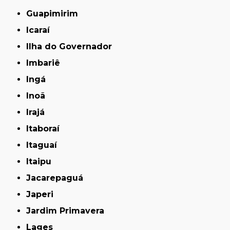
Guapimirim
Icaraí
Ilha do Governador
Imbariê
Ingá
Inoã
Irajá
Itaboraí
Itaguaí
Itaipu
Jacarepaguá
Japeri
Jardim Primavera
Lages