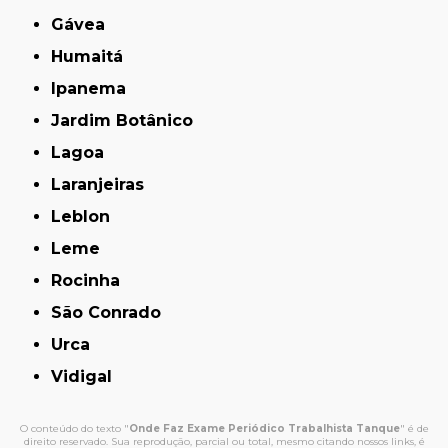
Gávea
Humaitá
Ipanema
Jardim Botânico
Lagoa
Laranjeiras
Leblon
Leme
Rocinha
São Conrado
Urca
Vidigal
O conteúdo do texto "
Onde Faz Exame Periódico Trabalhista Tanque
" é de
direito reservado. Sua reprodução, parcial ou total, mesmo citando nossos links, é