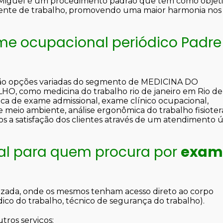
 Miguel é um procedimento padrão que tem como objet
iente de trabalho, promovendo uma maior harmonia nos
me ocupacional periódico Padre
stão opções variadas do segmento de MEDICINA DO
como medicina do trabalho rio de janeiro em Rio de
ínica de exame admissional, exame clínico ocupacional,
 meio ambiente, análise ergonômica do trabalho fisioter
os a satisfação dos clientes através de um atendimento 
eal para quem procura por
exam
alizada, onde os mesmos tenham acesso direto ao corpo
co do trabalho, técnico de segurança do trabalho).
tros serviços: