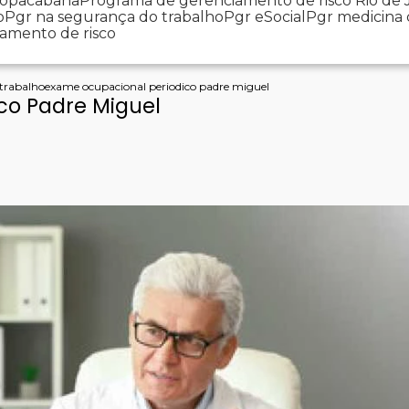
 Copacabana
Programa de gerenciamento de risco Rio de 
o
Pgr na segurança do trabalho
Pgr eSocial
Pgr medicina
iamento de risco
 trabalho
exame ocupacional periodico padre miguel
co Padre Miguel