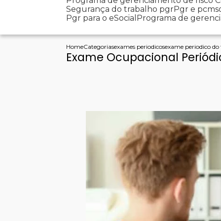
Programa de gerenciamento de risco
Segurança do trabalho pgr
Pgr e pcms
Pgr para o eSocial
Programa de gerenc
Home
Categorias
exames periodicos
exame periodico do
Exame Ocupacional Periódi