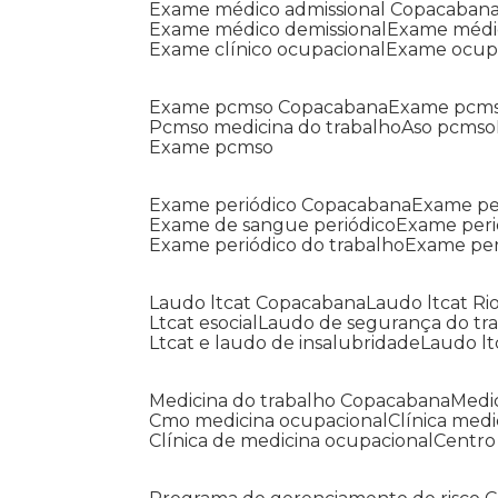
Exame médico admissional Copacaban
Exame médico demissional
Exame médi
Exame clínico ocupacional
Exame ocup
Exame pcmso Copacabana
Exame pcms
Pcmso medicina do trabalho
Aso pcmso
Exame pcmso
Exame periódico Copacabana
Exame pe
Exame de sangue periódico
Exame peri
Exame periódico do trabalho
Exame pe
Laudo ltcat Copacabana
Laudo ltcat Ri
Ltcat esocial
Laudo de segurança do tr
Ltcat e laudo de insalubridade
Laudo lt
Medicina do trabalho Copacabana
Med
Cmo medicina ocupacional
Clínica med
Clínica de medicina ocupacional
Centr