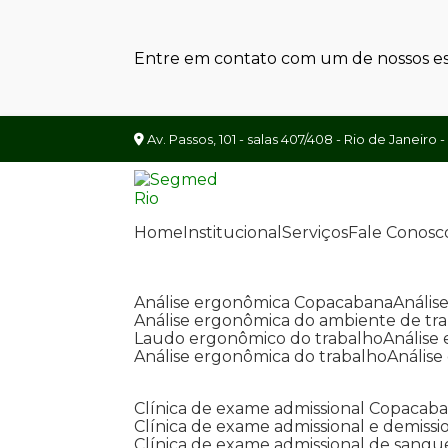
Entre em contato com um de nossos esp
Av. Passos, 101 - salas 407/408 - Rio de Janeiro -
Home
Institucional
Serviços
Fale Conosc
Análise ergonômica Copacabana
Análi
Análise ergonômica do ambiente de tr
Laudo ergonômico do trabalho
Anális
Análise ergonômica do trabalho
Anális
Clínica de exame admissional Copacab
Clínica de exame admissional e demissi
Clínica de exame admissional de sangu