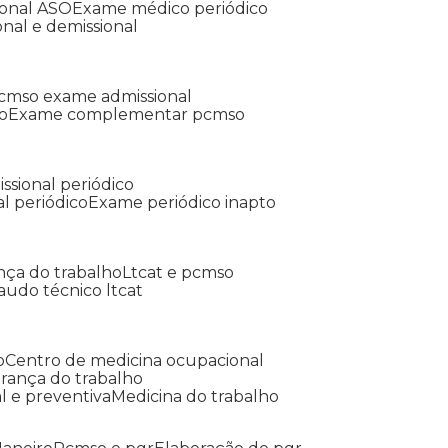
ional ASO
Exame médico periódico
onal e demissional
Pcmso exame admissional
o
Exame complementar pcmso
ssional periódico
l periódico
Exame periódico inapto
nça do trabalho
Ltcat e pcmso
Laudo técnico ltcat
o
Centro de medicina ocupacional
gurança do trabalho
l e preventiva
Medicina do trabalho