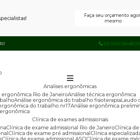
Faça seu orçamento ago
ecialistas!
mesmo
 RJ
(21) 2253-5544
(2
o
Analises ergonômicas
se ergonômica Rio de Janeiro
Análise técnica ergonômica
abalho
Análise ergonômica do trabalho fisioterapia
Laudo 
e ergonômica do trabalho nr17
Análise ergonômica prelimi
e ergonômica
Clínica de exames admissionais
ana
Clínica de exame admissional Rio de Janeiro
Clínica 
onal
Clínica de exame pré admissional
Clínica especializ
e
Clínica de exame admissional ASO
Clínica de exame mé