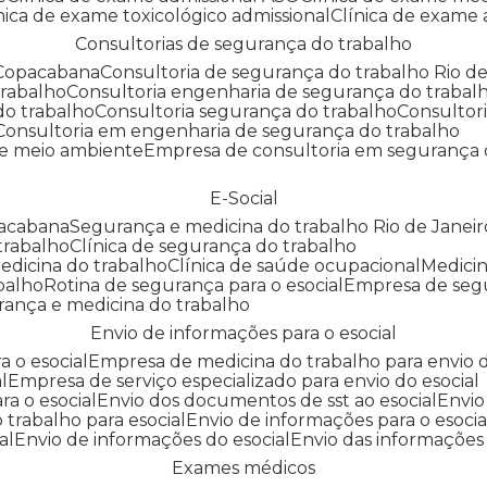
línica de exame toxicológico admissional
Clínica de exame
Consultorias de segurança do trabalho
 Copacabana
Consultoria de segurança do trabalho Rio de
trabalho
Consultoria engenharia de segurança do trabal
do trabalho
Consultoria segurança do trabalho
Consultor
Consultoria em engenharia de segurança do trabalho
 e meio ambiente
Empresa de consultoria em segurança 
E-Social
pacabana
Segurança e medicina do trabalho Rio de Janeir
 trabalho
Clínica de segurança do trabalho
medicina do trabalho
Clínica de saúde ocupacional
Medic
abalho
Rotina de segurança para o esocial
Empresa de seg
rança e medicina do trabalho
Envio de informações para o esocial
a o esocial
Empresa de medicina do trabalho para envio d
l
Empresa de serviço especializado para envio do esocial
a o esocial
Envio dos documentos de sst ao esocial
Envi
 trabalho para esocial
Envio de informações para o esocia
al
Envio de informações do esocial
Envio das informações
Exames médicos