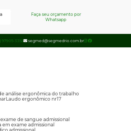
ra
Faça seu orçamento por
Whatsapp
1) 97905-3352
segmed@segmedrio.com.br
de análise ergonômica do trabalho
nar
Laudo ergonômico nr17
de exame de sangue admissional
ada em exame admissional
dico admissional