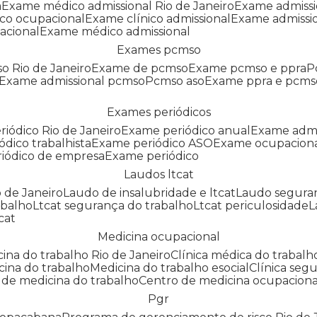
a
Exame médico admissional Rio de Janeiro
Exame admiss
co ocupacional
Exame clínico admissional
Exame admissi
acional
Exame médico admissional
Exames pcmso
o Rio de Janeiro
Exame de pcmso
Exame pcmso e ppra
Exame admissional pcmso
Pcmso aso
Exame ppra e pcms
Exames periódicos
riódico Rio de Janeiro
Exame periódico anual
Exame admi
ódico trabalhista
Exame periódico ASO
Exame ocupaciona
riódico de empresa
Exame periódico
Laudos ltcat
o de Janeiro
Laudo de insalubridade e ltcat
Laudo segura
abalho
Ltcat segurança do trabalho
Ltcat periculosidade
cat
Medicina ocupacional
icina do trabalho Rio de Janeiro
Clínica médica do trabalh
icina do trabalho
Medicina do trabalho esocial
Clínica se
o de medicina do trabalho
Centro de medicina ocupaciona
Pgr