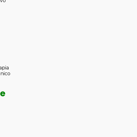
ivo
apia
único
e