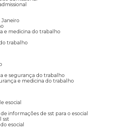
 admissional
 Janeiro
ho
ia e medicina do trabalho
do trabalho
o
ina e segurança do trabalho
urança e medicina do trabalho
e esocial
o de informações de sst para o esocial
l sst
 do esocial