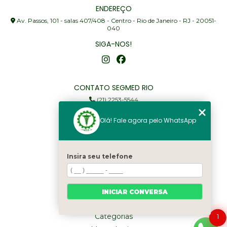
ENDEREÇO
Av. Passos, 101 - salas 407/408 - Centro - Rio de Janeiro - RJ - 20051-
040
SIGA-NOS!
CONTATO SEGMED RIO
(21) 2253-5544
(21) 97905-3352
Olá! Fale agora pelo WhatsApp
segmed@segmedrio.com.br
MENU
Insira seu telefone
Home
Institucional
Serviços
INICIAR CONVERSA
Fale Conosco
Categorias
1