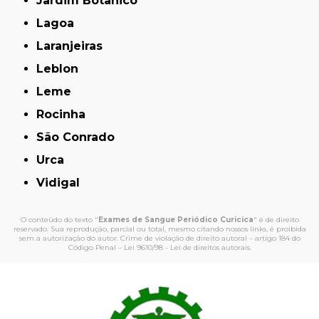
Jardim Botânico
Lagoa
Laranjeiras
Leblon
Leme
Rocinha
São Conrado
Urca
Vidigal
O conteúdo do texto "
Exames de Sangue Periódico Curicica
" é de direito
reservado. Sua reprodução, parcial ou total, mesmo citando nossos links, é proibida
sem a autorização do autor. Crime de violação de direito autoral – artigo 184 do
Código Penal –
Lei 9610/98 - Lei de direitos autorais
.