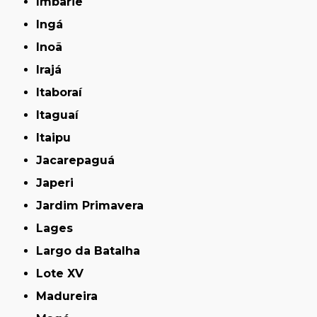
Imbariê
Ingá
Inoã
Irajá
Itaboraí
Itaguaí
Itaipu
Jacarepaguá
Japeri
Jardim Primavera
Lages
Largo da Batalha
Lote XV
Madureira