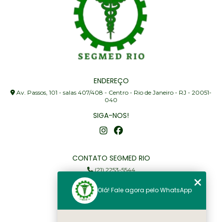
ENDEREÇO
Av. Passos, 101 - salas 407/408 - Centro - Rio de Janeiro - RJ - 20051-
040
SIGA-NOS!
CONTATO SEGMED RIO
(21) 2253-5544
(21) 97905-3352
Olá! Fale agora pelo WhatsApp
segmed@segmedrio.com.br
MENU