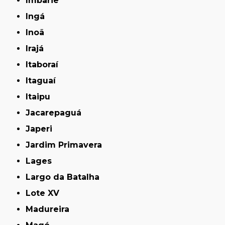
Imbariê
Ingá
Inoã
Irajá
Itaboraí
Itaguaí
Itaipu
Jacarepaguá
Japeri
Jardim Primavera
Lages
Largo da Batalha
Lote XV
Madureira