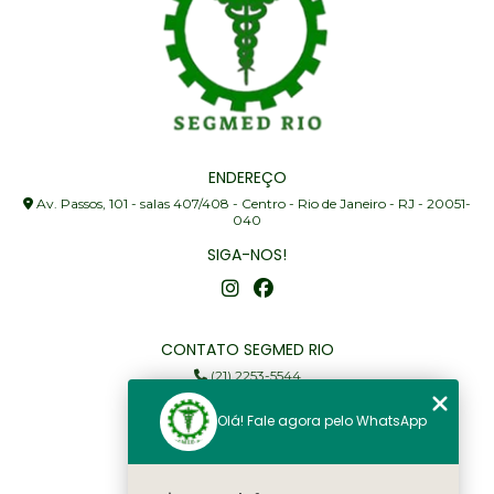
ENDEREÇO
Av. Passos, 101 - salas 407/408 - Centro - Rio de Janeiro - RJ - 20051-
040
SIGA-NOS!
CONTATO SEGMED RIO
(21) 2253-5544
(21) 97905-3352
Olá! Fale agora pelo WhatsApp
segmed@segmedrio.com.br
MENU