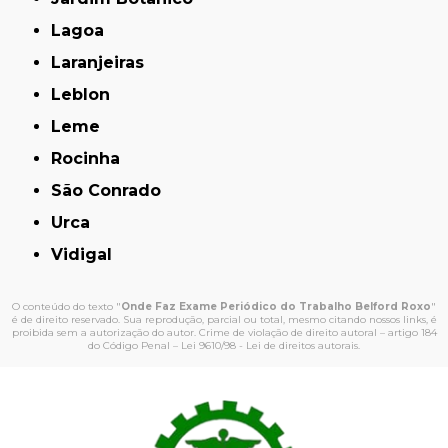
Lagoa
Laranjeiras
Leblon
Leme
Rocinha
São Conrado
Urca
Vidigal
O conteúdo do texto "
Onde Faz Exame Periódico do Trabalho Belford Roxo
"
é de direito reservado. Sua reprodução, parcial ou total, mesmo citando nossos links, é
proibida sem a autorização do autor. Crime de violação de direito autoral – artigo 184
do Código Penal –
Lei 9610/98 - Lei de direitos autorais
.