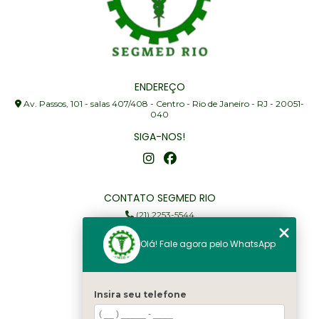
ENDEREÇO
Av. Passos, 101 - salas 407/408 - Centro - Rio de Janeiro - RJ - 20051-
040
SIGA-NOS!
CONTATO SEGMED RIO
(21) 2253-5544
(21) 97905-3352
Olá! Fale agora pelo WhatsApp
segmed@segmedrio.com.br
MENU
Insira seu telefone
Home