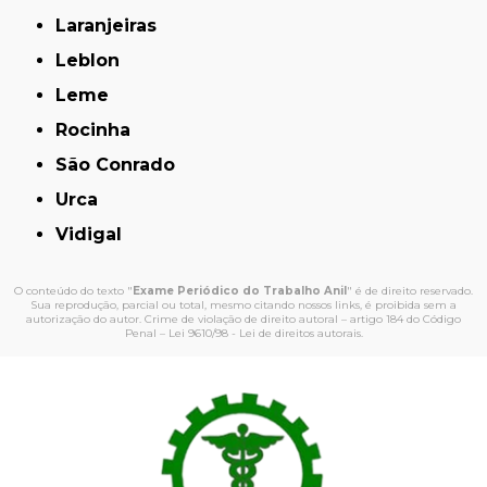
Laranjeiras
Leblon
Leme
Rocinha
São Conrado
Urca
Vidigal
O conteúdo do texto "
Exame Periódico do Trabalho Anil
" é de direito reservado.
Sua reprodução, parcial ou total, mesmo citando nossos links, é proibida sem a
autorização do autor. Crime de violação de direito autoral – artigo 184 do Código
Penal –
Lei 9610/98 - Lei de direitos autorais
.