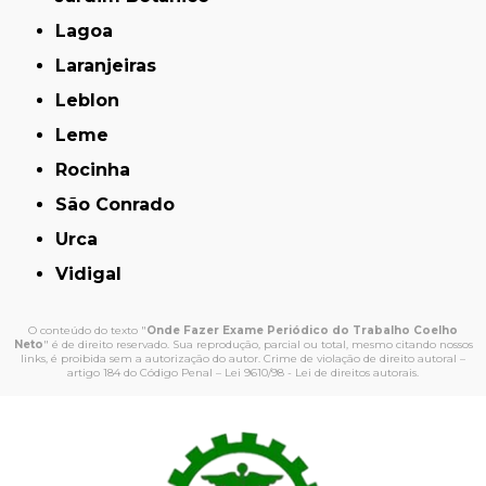
Lagoa
Laranjeiras
Leblon
Leme
Rocinha
São Conrado
Urca
Vidigal
O conteúdo do texto "
Onde Fazer Exame Periódico do Trabalho Coelho
Neto
" é de direito reservado. Sua reprodução, parcial ou total, mesmo citando nossos
links, é proibida sem a autorização do autor. Crime de violação de direito autoral –
artigo 184 do Código Penal –
Lei 9610/98 - Lei de direitos autorais
.