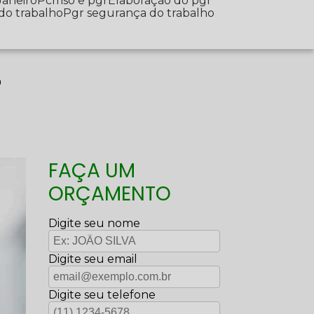
Janeiro
Pcmso e pgr
Elaboração do pgr
 do trabalho
Pgr segurança do trabalho
o
FAÇA UM
ORÇAMENTO
Digite seu nome
Digite seu email
Digite seu telefone