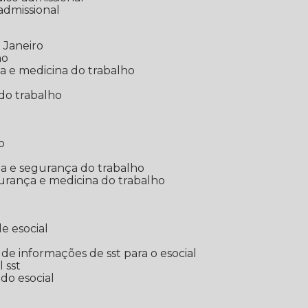
 admissional
 Janeiro
ho
ia e medicina do trabalho
do trabalho
o
ina e segurança do trabalho
urança e medicina do trabalho
e esocial
o de informações de sst para o esocial
l sst
 do esocial