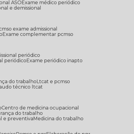
ional ASO
Exame médico periódico
onal e demissional
Pcmso exame admissional
o
Exame complementar pcmso
ssional periódico
l periódico
Exame periódico inapto
nça do trabalho
Ltcat e pcmso
Laudo técnico ltcat
o
Centro de medicina ocupacional
gurança do trabalho
l e preventiva
Medicina do trabalho