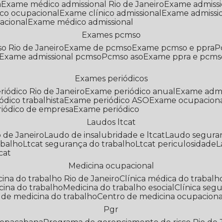
a
Exame médico admissional Rio de Janeiro
Exame admiss
co ocupacional
Exame clínico admissional
Exame admissi
acional
Exame médico admissional
Exames pcmso
o Rio de Janeiro
Exame de pcmso
Exame pcmso e ppra
Exame admissional pcmso
Pcmso aso
Exame ppra e pcms
Exames periódicos
riódico Rio de Janeiro
Exame periódico anual
Exame admi
ódico trabalhista
Exame periódico ASO
Exame ocupaciona
riódico de empresa
Exame periódico
Laudos ltcat
o de Janeiro
Laudo de insalubridade e ltcat
Laudo segura
abalho
Ltcat segurança do trabalho
Ltcat periculosidade
cat
Medicina ocupacional
icina do trabalho Rio de Janeiro
Clínica médica do trabalh
icina do trabalho
Medicina do trabalho esocial
Clínica se
o de medicina do trabalho
Centro de medicina ocupaciona
Pgr