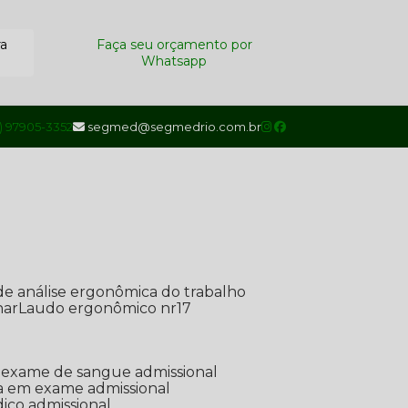
ra
Faça seu orçamento por
Whatsapp
1) 97905-3352
segmed@segmedrio.com.br
de análise ergonômica do trabalho
nar
Laudo ergonômico nr17
de exame de sangue admissional
ada em exame admissional
dico admissional