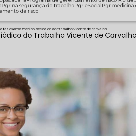
 Copacabana
Programa de gerenciamento de risco Rio de 
o
Pgr na segurança do trabalho
Pgr eSocial
Pgr medicina
iamento de risco
e faz exame medico periodico do trabalho vicente de carvalho
iódico do Trabalho Vicente de Carvalh