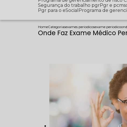
Programa de gerenciamento de risco
Segurança do trabalho pgr
Pgr e pcms
Pgr para o eSocial
Programa de gerenc
Home
Categorias
exames periodicos
exame periodico
ond
Onde Faz Exame Médico Per