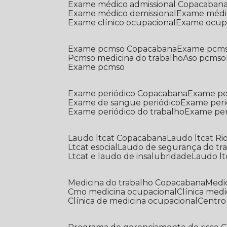
Exame médico admissional Copacaban
Exame médico demissional
Exame médi
Exame clínico ocupacional
Exame ocup
Exame pcmso Copacabana
Exame pcms
Pcmso medicina do trabalho
Aso pcmso
Exame pcmso
Exame periódico Copacabana
Exame pe
Exame de sangue periódico
Exame peri
Exame periódico do trabalho
Exame pe
Laudo ltcat Copacabana
Laudo ltcat Ri
Ltcat esocial
Laudo de segurança do tr
Ltcat e laudo de insalubridade
Laudo lt
Medicina do trabalho Copacabana
Med
Cmo medicina ocupacional
Clínica med
Clínica de medicina ocupacional
Centr