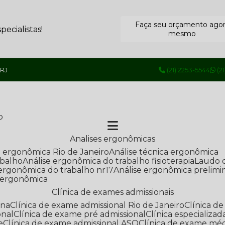
Faça seu orçamento ago
ecialistas!
mesmo
 RJ
(21) 2253-5544
(2
o
Analises ergonômicas
se ergonômica Rio de Janeiro
Análise técnica ergonômica
abalho
Análise ergonômica do trabalho fisioterapia
Laudo 
e ergonômica do trabalho nr17
Análise ergonômica prelimi
e ergonômica
Clínica de exames admissionais
ana
Clínica de exame admissional Rio de Janeiro
Clínica 
onal
Clínica de exame pré admissional
Clínica especializ
e
Clínica de exame admissional ASO
Clínica de exame mé