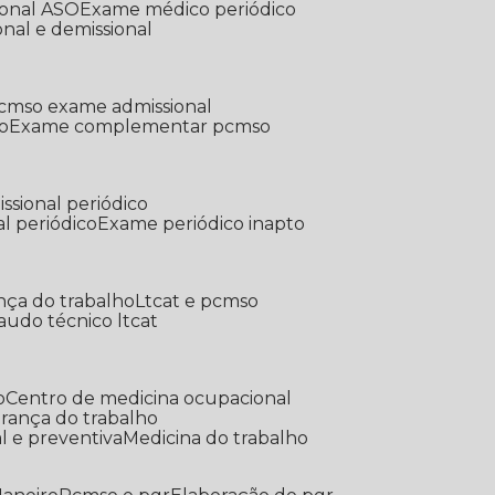
ional ASO
Exame médico periódico
onal e demissional
Pcmso exame admissional
o
Exame complementar pcmso
ssional periódico
l periódico
Exame periódico inapto
nça do trabalho
Ltcat e pcmso
Laudo técnico ltcat
o
Centro de medicina ocupacional
gurança do trabalho
l e preventiva
Medicina do trabalho