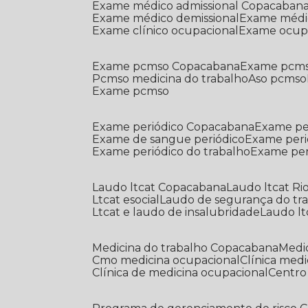
Exame médico admissional Copacaban
Exame médico demissional
Exame médi
Exame clínico ocupacional
Exame ocup
Exame pcmso Copacabana
Exame pcms
Pcmso medicina do trabalho
Aso pcmso
Exame pcmso
Exame periódico Copacabana
Exame pe
Exame de sangue periódico
Exame peri
Exame periódico do trabalho
Exame pe
Laudo ltcat Copacabana
Laudo ltcat Ri
Ltcat esocial
Laudo de segurança do tr
Ltcat e laudo de insalubridade
Laudo lt
Medicina do trabalho Copacabana
Med
Cmo medicina ocupacional
Clínica med
Clínica de medicina ocupacional
Centr