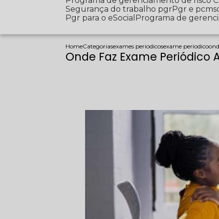
Programa de gerenciamento de risco
Segurança do trabalho pgr
Pgr e pcms
Pgr para o eSocial
Programa de gerenc
Home
Categorias
exames periodicos
exame periodico
ond
Onde Faz Exame Periódico 