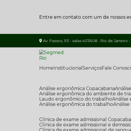
Entre em contato com um de nossos esp
Av. Passos, 101 - salas 407/408 - Rio de Janeiro -
Home
Institucional
Serviços
Fale Conosc
Análise ergonômica Copacabana
Análi
Análise ergonômica do ambiente de tr
Laudo ergonômico do trabalho
Anális
Análise ergonômica do trabalho
Anális
Clínica de exame admissional Copacab
Clínica de exame admissional e demissi
Clínica de exame admissional de sangu