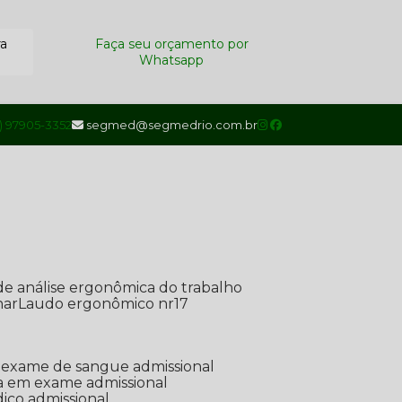
ra
Faça seu orçamento por
Whatsapp
1) 97905-3352
segmed@segmedrio.com.br
de análise ergonômica do trabalho
nar
Laudo ergonômico nr17
de exame de sangue admissional
ada em exame admissional
dico admissional