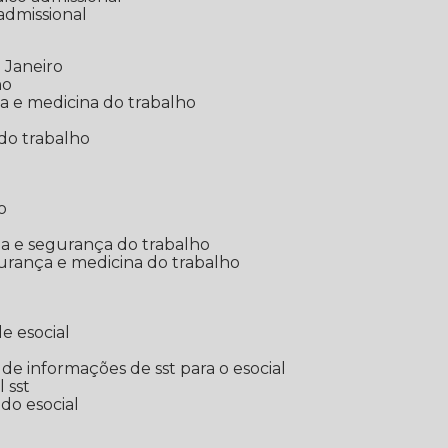
 admissional
 Janeiro
ho
ia e medicina do trabalho
do trabalho
o
ina e segurança do trabalho
urança e medicina do trabalho
e esocial
o de informações de sst para o esocial
l sst
 do esocial