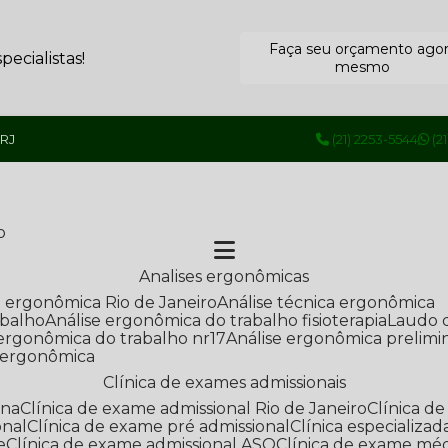
Faça seu orçamento ago
ecialistas!
mesmo
 RJ
(21) 2253-5544
(2
o
Analises ergonômicas
se ergonômica Rio de Janeiro
Análise técnica ergonômica
abalho
Análise ergonômica do trabalho fisioterapia
Laudo 
e ergonômica do trabalho nr17
Análise ergonômica prelimi
e ergonômica
Clínica de exames admissionais
ana
Clínica de exame admissional Rio de Janeiro
Clínica 
onal
Clínica de exame pré admissional
Clínica especializ
e
Clínica de exame admissional ASO
Clínica de exame mé