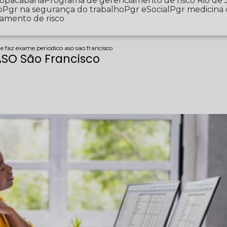
 Copacabana
Programa de gerenciamento de risco Rio de 
o
Pgr na segurança do trabalho
Pgr eSocial
Pgr medicina
iamento de risco
e faz exame periodico aso sao francisco
ASO São Francisco