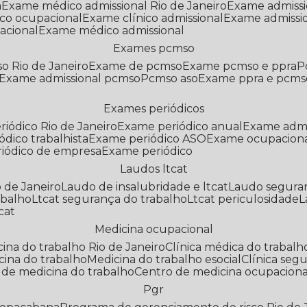
a
Exame médico admissional Rio de Janeiro
Exame admiss
co ocupacional
Exame clínico admissional
Exame admissi
acional
Exame médico admissional
Exames pcmso
o Rio de Janeiro
Exame de pcmso
Exame pcmso e ppra
Exame admissional pcmso
Pcmso aso
Exame ppra e pcms
Exames periódicos
riódico Rio de Janeiro
Exame periódico anual
Exame admi
ódico trabalhista
Exame periódico ASO
Exame ocupaciona
riódico de empresa
Exame periódico
Laudos ltcat
o de Janeiro
Laudo de insalubridade e ltcat
Laudo segura
abalho
Ltcat segurança do trabalho
Ltcat periculosidade
cat
Medicina ocupacional
icina do trabalho Rio de Janeiro
Clínica médica do trabalh
icina do trabalho
Medicina do trabalho esocial
Clínica se
o de medicina do trabalho
Centro de medicina ocupaciona
Pgr