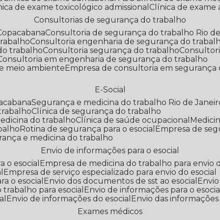
línica de exame toxicológico admissional
Clínica de exame
Consultorias de segurança do trabalho
 Copacabana
Consultoria de segurança do trabalho Rio de
trabalho
Consultoria engenharia de segurança do trabal
do trabalho
Consultoria segurança do trabalho
Consultor
Consultoria em engenharia de segurança do trabalho
 e meio ambiente
Empresa de consultoria em segurança 
E-Social
pacabana
Segurança e medicina do trabalho Rio de Janeir
 trabalho
Clínica de segurança do trabalho
medicina do trabalho
Clínica de saúde ocupacional
Medic
abalho
Rotina de segurança para o esocial
Empresa de seg
rança e medicina do trabalho
Envio de informações para o esocial
a o esocial
Empresa de medicina do trabalho para envio d
l
Empresa de serviço especializado para envio do esocial
a o esocial
Envio dos documentos de sst ao esocial
Envi
 trabalho para esocial
Envio de informações para o esocia
al
Envio de informações do esocial
Envio das informações
Exames médicos