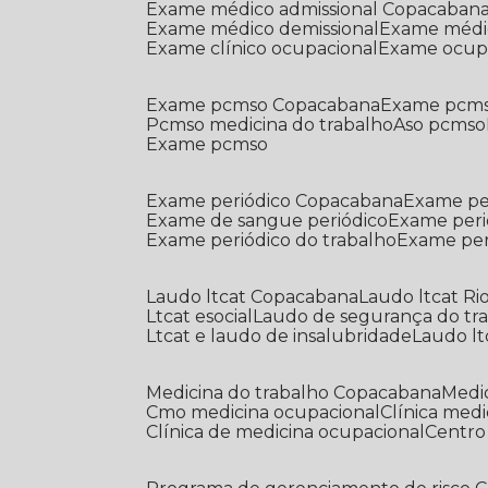
Exame médico admissional Copacaban
Exame médico demissional
Exame médi
Exame clínico ocupacional
Exame ocup
Exame pcmso Copacabana
Exame pcms
Pcmso medicina do trabalho
Aso pcmso
Exame pcmso
Exame periódico Copacabana
Exame pe
Exame de sangue periódico
Exame peri
Exame periódico do trabalho
Exame pe
Laudo ltcat Copacabana
Laudo ltcat Ri
Ltcat esocial
Laudo de segurança do tr
Ltcat e laudo de insalubridade
Laudo lt
Medicina do trabalho Copacabana
Med
Cmo medicina ocupacional
Clínica med
Clínica de medicina ocupacional
Centr