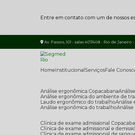
Entre em contato com um de nossos esp
Av. Passos, 101 - salas 407/408 - Rio de Janeiro -
Home
Institucional
Serviços
Fale Conosc
Análise ergonômica Copacabana
Análi
Análise ergonômica do ambiente de tr
Laudo ergonômico do trabalho
Anális
Análise ergonômica do trabalho
Anális
Clínica de exame admissional Copacab
Clínica de exame admissional e demissi
Clínica de exame admissional de sangu