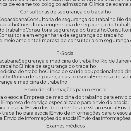
línica de exame toxicológico admissional
Clínica de exame
Consultorias de segurança do trabalho
 Copacabana
Consultoria de segurança do trabalho Rio de
trabalho
Consultoria engenharia de segurança do trabal
do trabalho
Consultoria segurança do trabalho
Consultor
Consultoria em engenharia de segurança do trabalho
 e meio ambiente
Empresa de consultoria em segurança 
E-Social
pacabana
Segurança e medicina do trabalho Rio de Janeir
 trabalho
Clínica de segurança do trabalho
medicina do trabalho
Clínica de saúde ocupacional
Medic
abalho
Rotina de segurança para o esocial
Empresa de seg
rança e medicina do trabalho
Envio de informações para o esocial
a o esocial
Empresa de medicina do trabalho para envio d
l
Empresa de serviço especializado para envio do esocial
a o esocial
Envio dos documentos de sst ao esocial
Envi
 trabalho para esocial
Envio de informações para o esocia
al
Envio de informações do esocial
Envio das informações
Exames médicos