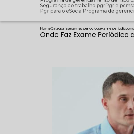
Programa de gerenciamento de risco
Segurança do trabalho pgr
Pgr e pcms
Pgr para o eSocial
Programa de gerenc
Home
Categorias
exames periodicos
exame periodico
ond
Onde Faz Exame Periódico