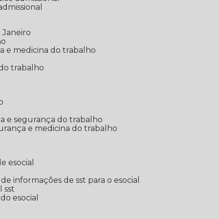
 admissional
 Janeiro
ho
ia e medicina do trabalho
do trabalho
o
ina e segurança do trabalho
urança e medicina do trabalho
e esocial
o de informações de sst para o esocial
l sst
 do esocial