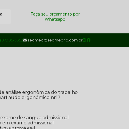
ra
Faça seu orçamento por
Whatsapp
1) 97905-3352
segmed@segmedrio.com.br
de análise ergonômica do trabalho
nar
Laudo ergonômico nr17
de exame de sangue admissional
ada em exame admissional
dico admissional