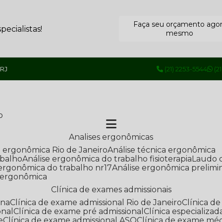
Faça seu orçamento ago
ecialistas!
mesmo
 RJ
(21) 2253-5544
(2
o
Analises ergonômicas
se ergonômica Rio de Janeiro
Análise técnica ergonômica
abalho
Análise ergonômica do trabalho fisioterapia
Laudo 
e ergonômica do trabalho nr17
Análise ergonômica prelimi
e ergonômica
Clínica de exames admissionais
ana
Clínica de exame admissional Rio de Janeiro
Clínica 
onal
Clínica de exame pré admissional
Clínica especializ
e
Clínica de exame admissional ASO
Clínica de exame mé