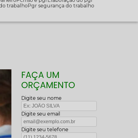
Janeiro
Pcmso e pgr
Elaboração do pgr
 do trabalho
Pgr segurança do trabalho
FAÇA UM
ORÇAMENTO
Digite seu nome
Digite seu email
Digite seu telefone