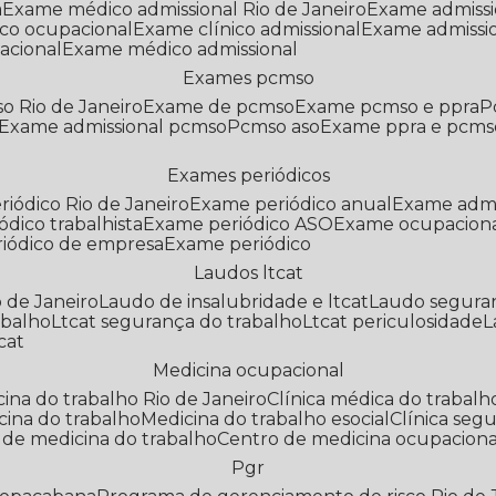
a
Exame médico admissional Rio de Janeiro
Exame admiss
co ocupacional
Exame clínico admissional
Exame admissi
acional
Exame médico admissional
Exames pcmso
o Rio de Janeiro
Exame de pcmso
Exame pcmso e ppra
Exame admissional pcmso
Pcmso aso
Exame ppra e pcms
Exames periódicos
riódico Rio de Janeiro
Exame periódico anual
Exame admi
ódico trabalhista
Exame periódico ASO
Exame ocupaciona
riódico de empresa
Exame periódico
Laudos ltcat
o de Janeiro
Laudo de insalubridade e ltcat
Laudo segura
abalho
Ltcat segurança do trabalho
Ltcat periculosidade
cat
Medicina ocupacional
icina do trabalho Rio de Janeiro
Clínica médica do trabalh
icina do trabalho
Medicina do trabalho esocial
Clínica se
o de medicina do trabalho
Centro de medicina ocupaciona
Pgr