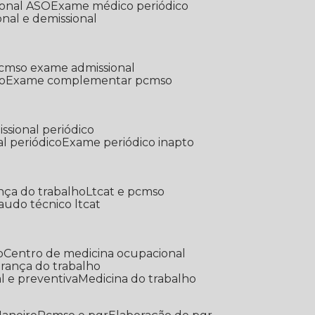
ional ASO
Exame médico periódico
onal e demissional
Pcmso exame admissional
o
Exame complementar pcmso
ssional periódico
l periódico
Exame periódico inapto
nça do trabalho
Ltcat e pcmso
Laudo técnico ltcat
o
Centro de medicina ocupacional
gurança do trabalho
l e preventiva
Medicina do trabalho