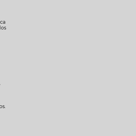
ica
dos
,
os.