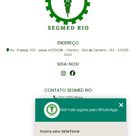
ENDEREÇO
Av. Passos, 101 - salas 407/408 - Centro - Rio de Janeiro - RJ - 20051-
040
SIGA-NOS!
CONTATO SEGMED RIO
(21) 2253-5544
(21) 97905-3352
Olá! Fale agora pelo WhatsApp
segmed@segmedrio.com.br
MENU
Insira seu telefone
Home