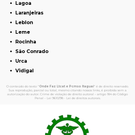
Lagoa
Laranjeiras
Leblon
Leme
Rocinha
São Conrado
Urca
Vidigal
O conteúdo do texto "
Onde Faz Ltcat e Pcmso Itaguaí
" é de direito reservado.
Sua reprodução, parcial ou total, mesmo citando nossos links, é proibida sem a
autorização do autor. Crime de violação de direito autoral – artigo 184 do Código
Penal –
Lei 9610/98 - Lei de direitos autorais
.