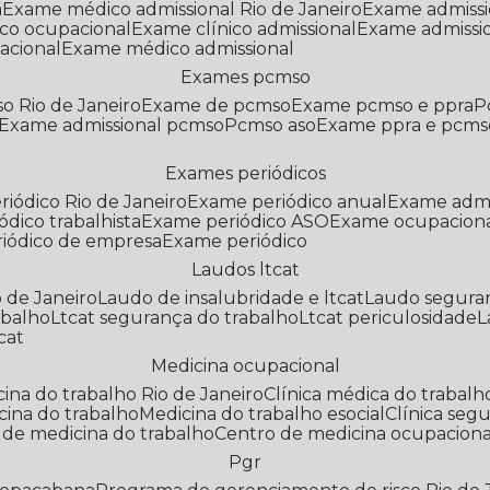
a
Exame médico admissional Rio de Janeiro
Exame admiss
co ocupacional
Exame clínico admissional
Exame admissi
acional
Exame médico admissional
Exames pcmso
o Rio de Janeiro
Exame de pcmso
Exame pcmso e ppra
Exame admissional pcmso
Pcmso aso
Exame ppra e pcms
Exames periódicos
riódico Rio de Janeiro
Exame periódico anual
Exame admi
ódico trabalhista
Exame periódico ASO
Exame ocupaciona
riódico de empresa
Exame periódico
Laudos ltcat
o de Janeiro
Laudo de insalubridade e ltcat
Laudo segura
abalho
Ltcat segurança do trabalho
Ltcat periculosidade
cat
Medicina ocupacional
icina do trabalho Rio de Janeiro
Clínica médica do trabalh
icina do trabalho
Medicina do trabalho esocial
Clínica se
o de medicina do trabalho
Centro de medicina ocupaciona
Pgr