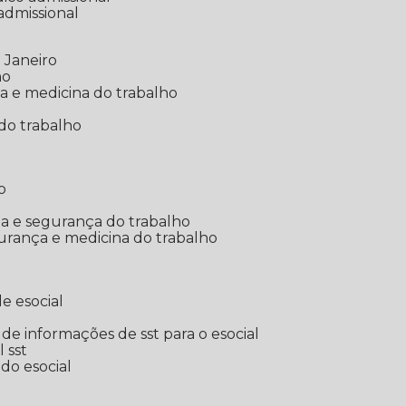
 admissional
 Janeiro
ho
ia e medicina do trabalho
do trabalho
o
ina e segurança do trabalho
urança e medicina do trabalho
e esocial
o de informações de sst para o esocial
l sst
 do esocial