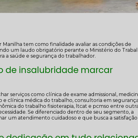
r Manilha tem como finalidade avaliar as condições de
do um laudo obrigatório perante o Ministério do Traba
ara a saúde e segurança do trabalhador.
o de insalubridade marcar
ar serviços como clínica de exame admissional, medici
ro e clínica médica do trabalho, consultoria em seguranç
ômica do trabalho fisioterapia, ltcat e pcmso entre outr
ecessidade. Se diferenciado dentro de seu segmento, a
r um atendimento cuidadoso e que busca a satisfação
 e dedicação em tudo relaciona