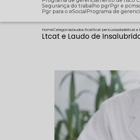
Programa de gerenciamento de risco
Segurança do trabalho pgr
Pgr e pcms
Pgr para o eSocial
Programa de gerenc
Home
Categorias
laudos ltcat
ltcat periculosidade
ltcat 
Ltcat e Laudo de Insalubri