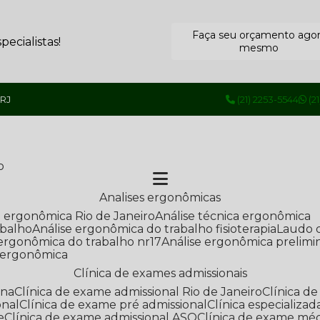
Faça seu orçamento ago
ecialistas!
mesmo
 RJ
(21) 2253-5544
(2
o
Analises ergonômicas
se ergonômica Rio de Janeiro
Análise técnica ergonômica
abalho
Análise ergonômica do trabalho fisioterapia
Laudo 
e ergonômica do trabalho nr17
Análise ergonômica prelimi
e ergonômica
Clínica de exames admissionais
ana
Clínica de exame admissional Rio de Janeiro
Clínica 
onal
Clínica de exame pré admissional
Clínica especializ
e
Clínica de exame admissional ASO
Clínica de exame mé