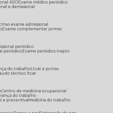
ional ASO
Exame médico periódico
onal e demissional
Pcmso exame admissional
o
Exame complementar pcmso
ssional periódico
l periódico
Exame periódico inapto
nça do trabalho
Ltcat e pcmso
Laudo técnico ltcat
o
Centro de medicina ocupacional
gurança do trabalho
l e preventiva
Medicina do trabalho