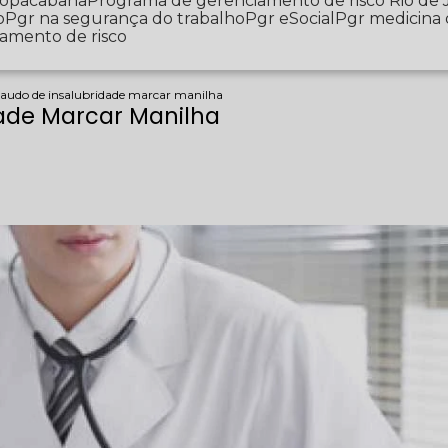
 Copacabana
Programa de gerenciamento de risco Rio de 
o
Pgr na segurança do trabalho
Pgr eSocial
Pgr medicina
iamento de risco
e laudo de insalubridade marcar manilha
dade Marcar Manilha