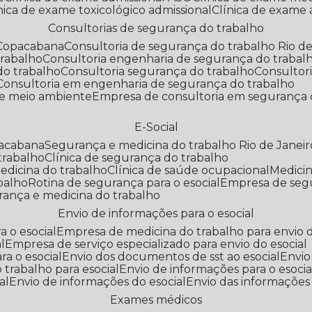
línica de exame toxicológico admissional
Clínica de exame
Consultorias de segurança do trabalho
 Copacabana
Consultoria de segurança do trabalho Rio de
trabalho
Consultoria engenharia de segurança do trabal
do trabalho
Consultoria segurança do trabalho
Consultor
Consultoria em engenharia de segurança do trabalho
 e meio ambiente
Empresa de consultoria em segurança 
E-Social
pacabana
Segurança e medicina do trabalho Rio de Janeir
 trabalho
Clínica de segurança do trabalho
medicina do trabalho
Clínica de saúde ocupacional
Medic
abalho
Rotina de segurança para o esocial
Empresa de seg
rança e medicina do trabalho
Envio de informações para o esocial
a o esocial
Empresa de medicina do trabalho para envio d
l
Empresa de serviço especializado para envio do esocial
a o esocial
Envio dos documentos de sst ao esocial
Envi
 trabalho para esocial
Envio de informações para o esocia
al
Envio de informações do esocial
Envio das informações
Exames médicos