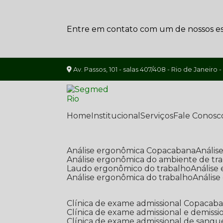
Entre em contato com um de nossos esp
Av. Passos, 101 - salas 407/408 - Rio de Janeiro -
Home
Institucional
Serviços
Fale Conosc
Análise ergonômica Copacabana
Análi
Análise ergonômica do ambiente de tr
Laudo ergonômico do trabalho
Anális
Análise ergonômica do trabalho
Anális
Clínica de exame admissional Copacab
Clínica de exame admissional e demissi
Clínica de exame admissional de sangu