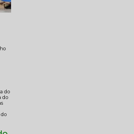
lho
na do
a do
as
 do
do