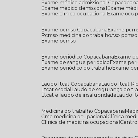
Exame médico admissional Copacaban
Exame médico demissional
Exame médi
Exame clínico ocupacional
Exame ocup
Exame pcmso Copacabana
Exame pcms
Pcmso medicina do trabalho
Aso pcmso
Exame pcmso
Exame periódico Copacabana
Exame pe
Exame de sangue periódico
Exame peri
Exame periódico do trabalho
Exame pe
Laudo ltcat Copacabana
Laudo ltcat Ri
Ltcat esocial
Laudo de segurança do tr
Ltcat e laudo de insalubridade
Laudo lt
Medicina do trabalho Copacabana
Med
Cmo medicina ocupacional
Clínica med
Clínica de medicina ocupacional
Centr