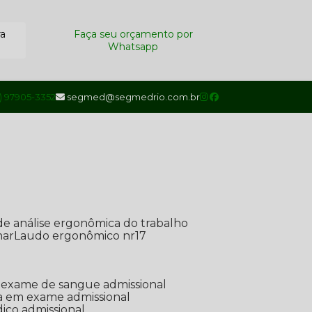
ra
Faça seu orçamento por
Whatsapp
1) 97905-3352
segmed@segmedrio.com.br
de análise ergonômica do trabalho
nar
Laudo ergonômico nr17
de exame de sangue admissional
ada em exame admissional
dico admissional