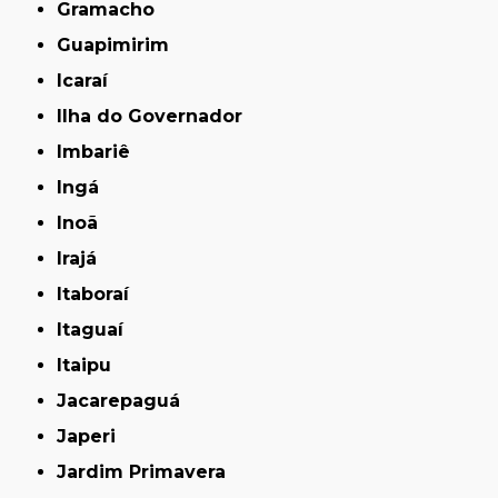
Gramacho
Guapimirim
Icaraí
Ilha do Governador
Imbariê
Ingá
Inoã
Irajá
Itaboraí
Itaguaí
Itaipu
Jacarepaguá
Japeri
Jardim Primavera