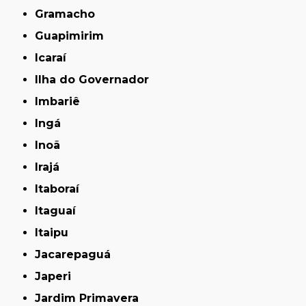
Gramacho
Guapimirim
Icaraí
Ilha do Governador
Imbariê
Ingá
Inoã
Irajá
Itaboraí
Itaguaí
Itaipu
Jacarepaguá
Japeri
Jardim Primavera