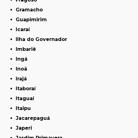
Gramacho
Guapimirim
Icaraí
Ilha do Governador
Imbariê
Ingá
Inoã
Irajá
Itaboraí
Itaguaí
Itaipu
Jacarepaguá
Japeri
Jardim Primavera