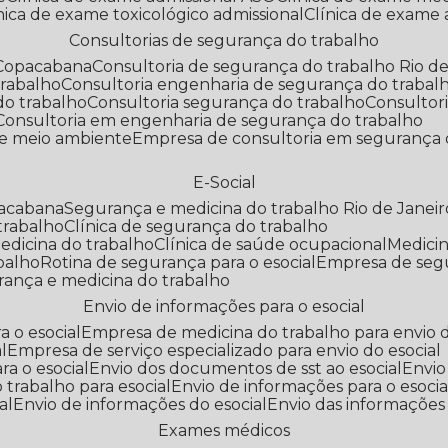
línica de exame toxicológico admissional
Clínica de exame
Consultorias de segurança do trabalho
 Copacabana
Consultoria de segurança do trabalho Rio de
trabalho
Consultoria engenharia de segurança do trabal
do trabalho
Consultoria segurança do trabalho
Consultor
Consultoria em engenharia de segurança do trabalho
 e meio ambiente
Empresa de consultoria em segurança 
E-Social
pacabana
Segurança e medicina do trabalho Rio de Janeir
 trabalho
Clínica de segurança do trabalho
medicina do trabalho
Clínica de saúde ocupacional
Medic
abalho
Rotina de segurança para o esocial
Empresa de seg
rança e medicina do trabalho
Envio de informações para o esocial
a o esocial
Empresa de medicina do trabalho para envio d
l
Empresa de serviço especializado para envio do esocial
a o esocial
Envio dos documentos de sst ao esocial
Envi
 trabalho para esocial
Envio de informações para o esocia
al
Envio de informações do esocial
Envio das informações
Exames médicos