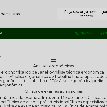
Faça seu orçamento ago
ecialistas!
mesmo
 RJ
(21) 2253-5544
(2
o
Analises ergonômicas
se ergonômica Rio de Janeiro
Análise técnica ergonômica
abalho
Análise ergonômica do trabalho fisioterapia
Laudo 
e ergonômica do trabalho nr17
Análise ergonômica prelimi
e ergonômica
Clínica de exames admissionais
ana
Clínica de exame admissional Rio de Janeiro
Clínica 
onal
Clínica de exame pré admissional
Clínica especializ
e
Clínica de exame admissional ASO
Clínica de exame mé