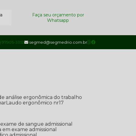
ra
Faça seu orçamento por
Whatsapp
1) 97905-3352
segmed@segmedrio.com.br
de análise ergonômica do trabalho
nar
Laudo ergonômico nr17
de exame de sangue admissional
ada em exame admissional
dico admissional