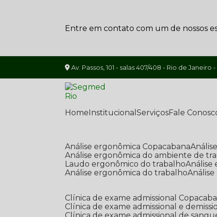
Entre em contato com um de nossos esp
Av. Passos, 101 - salas 407/408 - Rio de Janeiro -
Home
Institucional
Serviços
Fale Conosc
Análise ergonômica Copacabana
Análi
Análise ergonômica do ambiente de tr
Laudo ergonômico do trabalho
Anális
Análise ergonômica do trabalho
Anális
Clínica de exame admissional Copacab
Clínica de exame admissional e demissi
Clínica de exame admissional de sangu