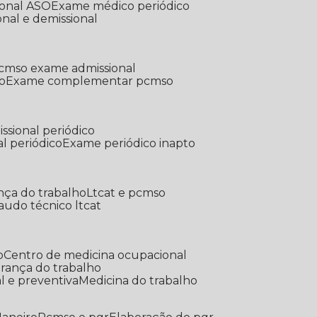
ional ASO
Exame médico periódico
onal e demissional
Pcmso exame admissional
o
Exame complementar pcmso
ssional periódico
l periódico
Exame periódico inapto
nça do trabalho
Ltcat e pcmso
Laudo técnico ltcat
o
Centro de medicina ocupacional
gurança do trabalho
l e preventiva
Medicina do trabalho