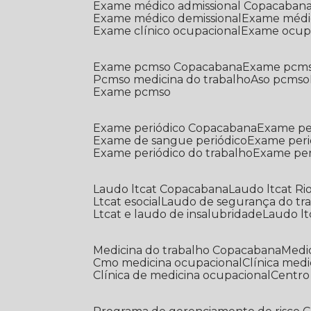
Exame médico admissional Copacaban
Exame médico demissional
Exame médi
Exame clínico ocupacional
Exame ocup
Exame pcmso Copacabana
Exame pcms
Pcmso medicina do trabalho
Aso pcmso
Exame pcmso
Exame periódico Copacabana
Exame pe
Exame de sangue periódico
Exame peri
Exame periódico do trabalho
Exame pe
Laudo ltcat Copacabana
Laudo ltcat Ri
Ltcat esocial
Laudo de segurança do tr
Ltcat e laudo de insalubridade
Laudo lt
Medicina do trabalho Copacabana
Med
Cmo medicina ocupacional
Clínica med
Clínica de medicina ocupacional
Centr