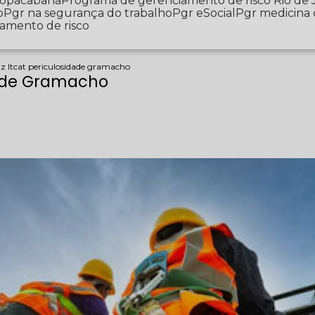
 Copacabana
Programa de gerenciamento de risco Rio de 
o
Pgr na segurança do trabalho
Pgr eSocial
Pgr medicina
iamento de risco
az ltcat periculosidade gramacho
dade Gramacho