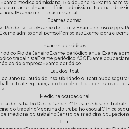
a
Exame médico admissional Rio de Janeiro
Exame admiss
co ocupacional
Exame clínico admissional
Exame admissi
acional
Exame médico admissional
Exames pcmso
o Rio de Janeiro
Exame de pcmso
Exame pcmso e ppra
Exame admissional pcmso
Pcmso aso
Exame ppra e pcms
Exames periódicos
riódico Rio de Janeiro
Exame periódico anual
Exame admi
ódico trabalhista
Exame periódico ASO
Exame ocupaciona
riódico de empresa
Exame periódico
Laudos ltcat
o de Janeiro
Laudo de insalubridade e ltcat
Laudo segura
abalho
Ltcat segurança do trabalho
Ltcat periculosidade
cat
Medicina ocupacional
icina do trabalho Rio de Janeiro
Clínica médica do trabalh
icina do trabalho
Medicina do trabalho esocial
Clínica se
o de medicina do trabalho
Centro de medicina ocupaciona
Pgr