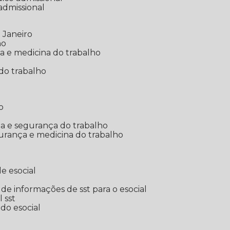
 admissional
 Janeiro
ho
ia e medicina do trabalho
do trabalho
o
ina e segurança do trabalho
urança e medicina do trabalho
e esocial
o de informações de sst para o esocial
l sst
 do esocial