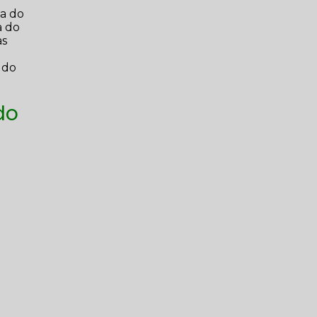
na do
a do
as
 do
do