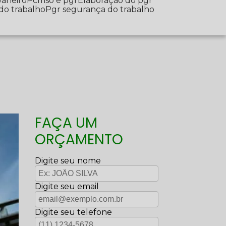
Janeiro
Pcmso e pgr
Elaboração do pgr
 do trabalho
Pgr segurança do trabalho
FAÇA UM
ORÇAMENTO
Digite seu nome
Digite seu email
Digite seu telefone