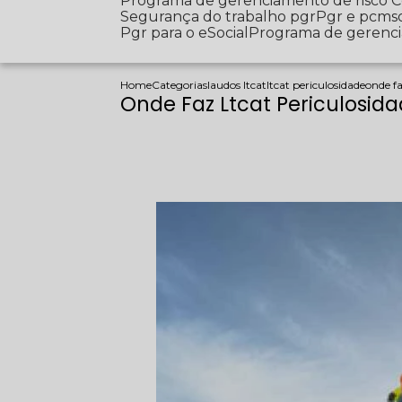
Programa de gerenciamento de risco
Segurança do trabalho pgr
Pgr e pcms
Pgr para o eSocial
Programa de gerenc
Home
Categorias
laudos ltcat
ltcat periculosidade
onde f
Onde Faz Ltcat Periculosi