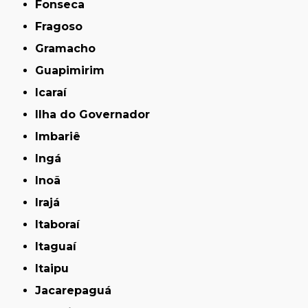
Fonseca
Fragoso
Gramacho
Guapimirim
Icaraí
Ilha do Governador
Imbariê
Ingá
Inoã
Irajá
Itaboraí
Itaguaí
Itaipu
Jacarepaguá