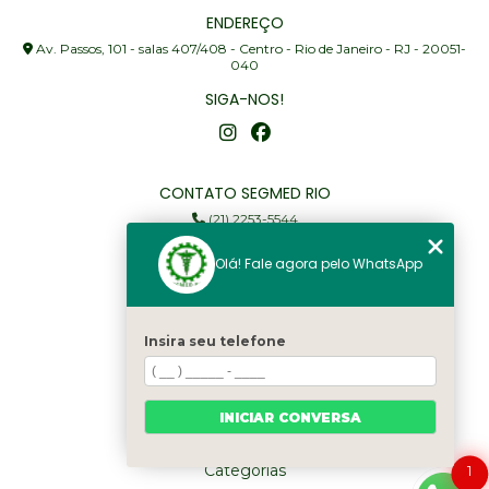
ENDEREÇO
Av. Passos, 101 - salas 407/408 - Centro - Rio de Janeiro - RJ - 20051-
040
SIGA-NOS!
CONTATO SEGMED RIO
(21) 2253-5544
(21) 97905-3352
Olá! Fale agora pelo WhatsApp
segmed@segmedrio.com.br
MENU
Insira seu telefone
Home
Institucional
Serviços
INICIAR CONVERSA
Fale Conosco
Categorias
1