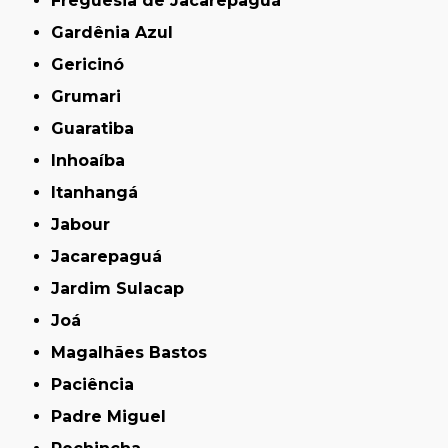
Freguesia de Jacarepaguá
Gardênia Azul
Gericinó
Grumari
Guaratiba
Inhoaíba
Itanhangá
Jabour
Jacarepaguá
Jardim Sulacap
Joá
Magalhães Bastos
Paciência
Padre Miguel