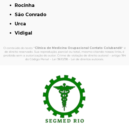
Rocinha
São Conrado
Urca
Vidigal
O conteúdo do texto "
Clínica de Medicina Ocupacional Contato Colubandê
" é
de direito reservado. Sua reprodução, parcial ou total, mesmo citando nossos links, é
proibida sem a autorização do autor. Crime de violação de direito autoral – artigo 184
do Código Penal –
Lei 9610/98 - Lei de direitos autorais
.