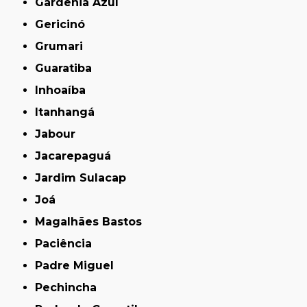
Gardênia Azul
Gericinó
Grumari
Guaratiba
Inhoaíba
Itanhangá
Jabour
Jacarepaguá
Jardim Sulacap
Joá
Magalhães Bastos
Paciência
Padre Miguel
Pechincha