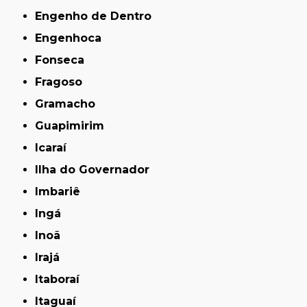
Engenho de Dentro
Engenhoca
Fonseca
Fragoso
Gramacho
Guapimirim
Icaraí
Ilha do Governador
Imbariê
Ingá
Inoã
Irajá
Itaboraí
Itaguaí