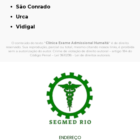
São Conrado
Urca
Vidigal
O conteúdo do texto "
Clínica Exame Admissional Humaitá
" é de direito
reservado. Sua reprodução, parcial ou total, mesmo citando nossos links, é proibida
sem a autorização do autor. Crime de violação de direito autoral – artigo 184 do
Código Penal –
Lei 9610/98 - Lei de direitos autorais
.
ENDEREÇO