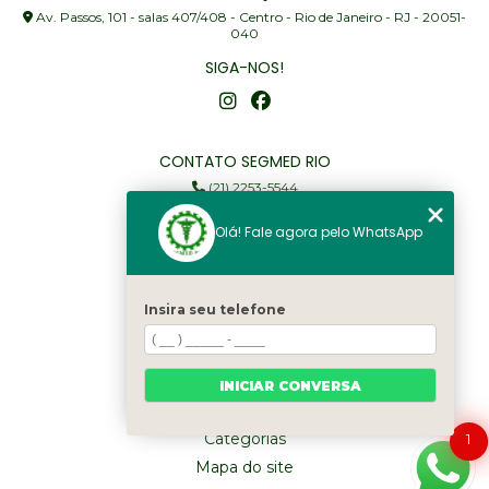
Av. Passos, 101 - salas 407/408 - Centro - Rio de Janeiro - RJ - 20051-
040
SIGA-NOS!
CONTATO SEGMED RIO
(21) 2253-5544
(21) 97905-3352
Olá! Fale agora pelo WhatsApp
segmed@segmedrio.com.br
MENU
Insira seu telefone
Home
Institucional
Serviços
INICIAR CONVERSA
Fale Conosco
Categorias
1
Mapa do site