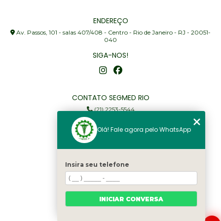
ENDEREÇO
Av. Passos, 101 - salas 407/408 - Centro - Rio de Janeiro - RJ - 20051-
040
SIGA-NOS!
CONTATO SEGMED RIO
(21) 2253-5544
(21) 97905-3352
Olá! Fale agora pelo WhatsApp
segmed@segmedrio.com.br
MENU
Insira seu telefone
Home
Institucional
Serviços
INICIAR CONVERSA
Fale Conosco