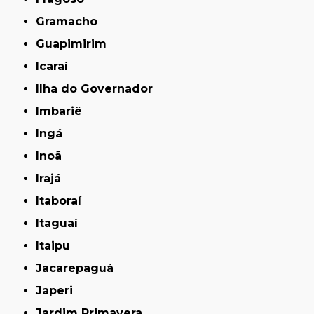
Gramacho
Guapimirim
Icaraí
Ilha do Governador
Imbariê
Ingá
Inoã
Irajá
Itaboraí
Itaguaí
Itaipu
Jacarepaguá
Japeri
Jardim Primavera