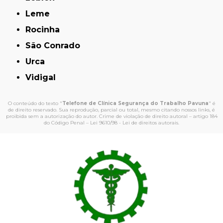
Leme
Rocinha
São Conrado
Urca
Vidigal
O conteúdo do texto "
Telefone de Clínica Segurança do Trabalho Pavuna
" é
de direito reservado. Sua reprodução, parcial ou total, mesmo citando nossos links, é
proibida sem a autorização do autor. Crime de violação de direito autoral – artigo 184
do Código Penal –
Lei 9610/98 - Lei de direitos autorais
.