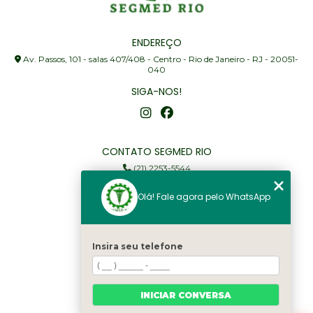
ENDEREÇO
Av. Passos, 101 - salas 407/408 - Centro - Rio de Janeiro - RJ - 20051-
040
SIGA-NOS!
CONTATO SEGMED RIO
(21) 2253-5544
(21) 97905-3352
Olá! Fale agora pelo WhatsApp
segmed@segmedrio.com.br
MENU
Insira seu telefone
Home
Institucional
Serviços
INICIAR CONVERSA
Fale Conosco