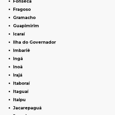
Fonseca
Fragoso
Gramacho
Guapimirim
Icaraí
Ilha do Governador
Imbariê
Ingá
Inoã
Irajá
Itaboraí
Itaguaí
Itaipu
Jacarepaguá