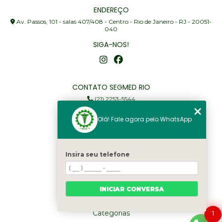
ENDEREÇO
Av. Passos, 101 - salas 407/408 - Centro - Rio de Janeiro - RJ - 20051-
040
SIGA-NOS!
CONTATO SEGMED RIO
(21) 2253-5544
(21) 97905-3352
Olá! Fale agora pelo WhatsApp
segmed@segmedrio.com.br
MENU
Insira seu telefone
Home
Institucional
Serviços
INICIAR CONVERSA
Fale Conosco
Categorias
1