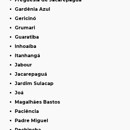
Gardênia Azul
Gericinó
Grumari
Guaratiba
Inhoaíba
Itanhangá
Jabour
Jacarepaguá
Jardim Sulacap
Joá
Magalhães Bastos
Paciência
Padre Miguel
Pechincha