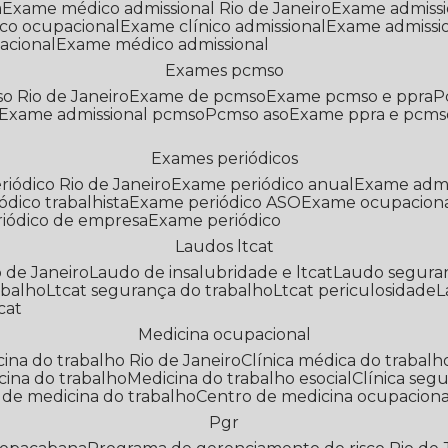
a
Exame médico admissional Rio de Janeiro
Exame admiss
co ocupacional
Exame clínico admissional
Exame admissi
acional
Exame médico admissional
Exames pcmso
o Rio de Janeiro
Exame de pcmso
Exame pcmso e ppra
Exame admissional pcmso
Pcmso aso
Exame ppra e pcms
Exames periódicos
riódico Rio de Janeiro
Exame periódico anual
Exame admi
ódico trabalhista
Exame periódico ASO
Exame ocupaciona
riódico de empresa
Exame periódico
Laudos ltcat
o de Janeiro
Laudo de insalubridade e ltcat
Laudo segura
abalho
Ltcat segurança do trabalho
Ltcat periculosidade
cat
Medicina ocupacional
icina do trabalho Rio de Janeiro
Clínica médica do trabalh
icina do trabalho
Medicina do trabalho esocial
Clínica se
o de medicina do trabalho
Centro de medicina ocupaciona
Pgr