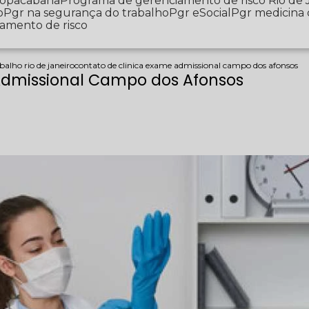
 Copacabana
Programa de gerenciamento de risco Rio de 
o
Pgr na segurança do trabalho
Pgr eSocial
Pgr medicina
iamento de risco
balho rio de janeiro
contato de clinica exame admissional campo dos afonsos
Admissional Campo dos Afonsos