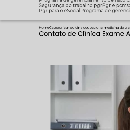
Programa de gerenciamento de risco
Segurança do trabalho pgr
Pgr e pcms
Pgr para o eSocial
Programa de gerenc
Home
Categorias
medicina ocupacional
medicina do tra
Contato de Clínica Exame 