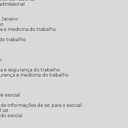
 admissional
 Janeiro
ho
ia e medicina do trabalho
do trabalho
o
ina e segurança do trabalho
urança e medicina do trabalho
e esocial
o de informações de sst para o esocial
l sst
 do esocial