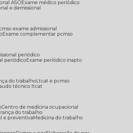
ional ASO
Exame médico periódico
onal e demissional
Pcmso exame admissional
o
Exame complementar pcmso
ssional periódico
l periódico
Exame periódico inapto
nça do trabalho
Ltcat e pcmso
Laudo técnico ltcat
o
Centro de medicina ocupacional
gurança do trabalho
l e preventiva
Medicina do trabalho