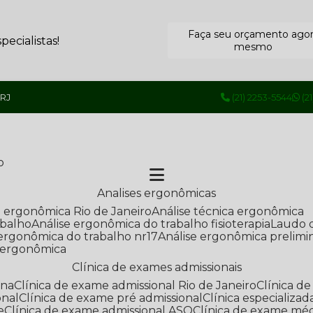
Faça seu orçamento ago
ecialistas!
mesmo
 RJ
(21) 2253-5544
(2
o
Analises ergonômicas
se ergonômica Rio de Janeiro
Análise técnica ergonômica
abalho
Análise ergonômica do trabalho fisioterapia
Laudo 
e ergonômica do trabalho nr17
Análise ergonômica prelimi
e ergonômica
Clínica de exames admissionais
ana
Clínica de exame admissional Rio de Janeiro
Clínica 
onal
Clínica de exame pré admissional
Clínica especializ
e
Clínica de exame admissional ASO
Clínica de exame mé