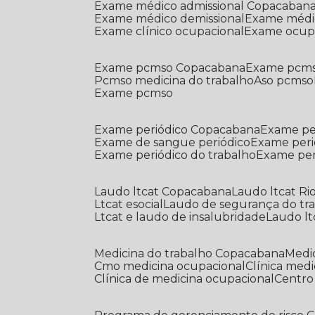
Exame médico admissional Copacaban
Exame médico demissional
Exame médi
Exame clínico ocupacional
Exame ocup
Exame pcmso Copacabana
Exame pcms
Pcmso medicina do trabalho
Aso pcmso
Exame pcmso
Exame periódico Copacabana
Exame pe
Exame de sangue periódico
Exame peri
Exame periódico do trabalho
Exame pe
Laudo ltcat Copacabana
Laudo ltcat Ri
Ltcat esocial
Laudo de segurança do tr
Ltcat e laudo de insalubridade
Laudo lt
Medicina do trabalho Copacabana
Med
Cmo medicina ocupacional
Clínica med
Clínica de medicina ocupacional
Centr