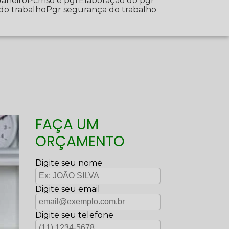
Janeiro
Pcmso e pgr
Elaboração do pgr
 do trabalho
Pgr segurança do trabalho
FAÇA UM
ORÇAMENTO
Digite seu nome
Digite seu email
Digite seu telefone