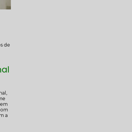
os de
nal
nal,
ame
a em
 com
em a