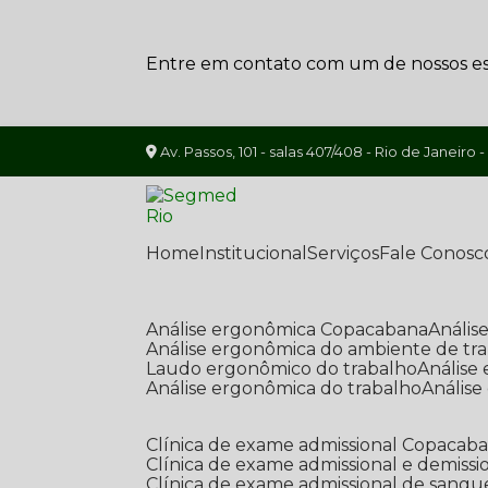
Entre em contato com um de nossos esp
Av. Passos, 101 - salas 407/408 - Rio de Janeiro -
Home
Institucional
Serviços
Fale Conosc
Análise ergonômica Copacabana
Análi
Análise ergonômica do ambiente de tr
Laudo ergonômico do trabalho
Anális
Análise ergonômica do trabalho
Anális
Clínica de exame admissional Copacab
Clínica de exame admissional e demissi
Clínica de exame admissional de sangu