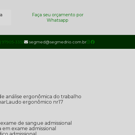
ra
Faça seu orçamento por
Whatsapp
1) 97905-3352
segmed@segmedrio.com.br
de análise ergonômica do trabalho
nar
Laudo ergonômico nr17
de exame de sangue admissional
ada em exame admissional
dico admissional