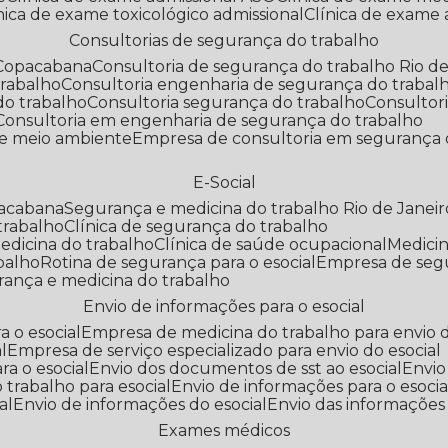
línica de exame toxicológico admissional
Clínica de exame
Consultorias de segurança do trabalho
 Copacabana
Consultoria de segurança do trabalho Rio de
trabalho
Consultoria engenharia de segurança do trabal
do trabalho
Consultoria segurança do trabalho
Consultor
Consultoria em engenharia de segurança do trabalho
 e meio ambiente
Empresa de consultoria em segurança 
E-Social
pacabana
Segurança e medicina do trabalho Rio de Janeir
 trabalho
Clínica de segurança do trabalho
medicina do trabalho
Clínica de saúde ocupacional
Medic
abalho
Rotina de segurança para o esocial
Empresa de seg
rança e medicina do trabalho
Envio de informações para o esocial
a o esocial
Empresa de medicina do trabalho para envio d
l
Empresa de serviço especializado para envio do esocial
a o esocial
Envio dos documentos de sst ao esocial
Envi
 trabalho para esocial
Envio de informações para o esocia
al
Envio de informações do esocial
Envio das informações
Exames médicos