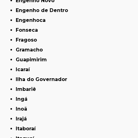
Engenho Novo
Engenho de Dentro
Engenhoca
Fonseca
Fragoso
Gramacho
Guapimirim
Icaraí
Ilha do Governador
Imbariê
Ingá
Inoã
Irajá
Itaboraí