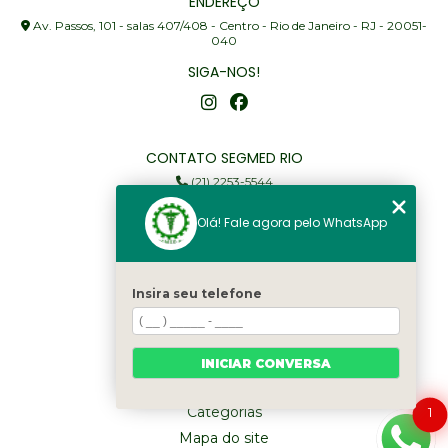
ENDEREÇO
Av. Passos, 101 - salas 407/408 - Centro - Rio de Janeiro - RJ - 20051-
040
SIGA-NOS!
CONTATO SEGMED RIO
(21) 2253-5544
(21) 97905-3352
Olá! Fale agora pelo WhatsApp
segmed@segmedrio.com.br
MENU
Insira seu telefone
Home
Institucional
Serviços
INICIAR CONVERSA
Fale Conosco
Categorias
1
Mapa do site