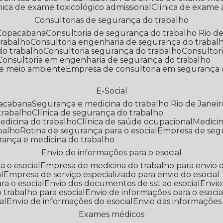
línica de exame toxicológico admissional
Clínica de exame
Consultorias de segurança do trabalho
 Copacabana
Consultoria de segurança do trabalho Rio de
trabalho
Consultoria engenharia de segurança do trabal
do trabalho
Consultoria segurança do trabalho
Consultor
Consultoria em engenharia de segurança do trabalho
 e meio ambiente
Empresa de consultoria em segurança 
E-Social
pacabana
Segurança e medicina do trabalho Rio de Janeir
 trabalho
Clínica de segurança do trabalho
medicina do trabalho
Clínica de saúde ocupacional
Medic
abalho
Rotina de segurança para o esocial
Empresa de seg
rança e medicina do trabalho
Envio de informações para o esocial
a o esocial
Empresa de medicina do trabalho para envio d
l
Empresa de serviço especializado para envio do esocial
a o esocial
Envio dos documentos de sst ao esocial
Envi
 trabalho para esocial
Envio de informações para o esocia
al
Envio de informações do esocial
Envio das informações
Exames médicos