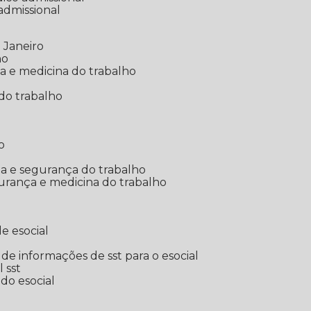
 admissional
 Janeiro
ho
ia e medicina do trabalho
do trabalho
o
ina e segurança do trabalho
urança e medicina do trabalho
e esocial
o de informações de sst para o esocial
l sst
 do esocial