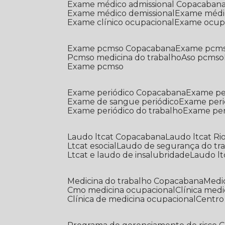
Exame médico admissional Copacaban
Exame médico demissional
Exame médi
Exame clínico ocupacional
Exame ocup
Exame pcmso Copacabana
Exame pcms
Pcmso medicina do trabalho
Aso pcmso
Exame pcmso
Exame periódico Copacabana
Exame pe
Exame de sangue periódico
Exame peri
Exame periódico do trabalho
Exame pe
Laudo ltcat Copacabana
Laudo ltcat Ri
Ltcat esocial
Laudo de segurança do tr
Ltcat e laudo de insalubridade
Laudo lt
Medicina do trabalho Copacabana
Med
Cmo medicina ocupacional
Clínica med
Clínica de medicina ocupacional
Centr