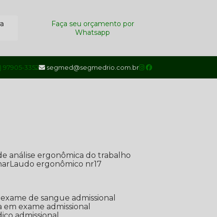
ra
Faça seu orçamento por
Whatsapp
1) 97905-3352
segmed@segmedrio.com.br
de análise ergonômica do trabalho
nar
Laudo ergonômico nr17
de exame de sangue admissional
ada em exame admissional
dico admissional