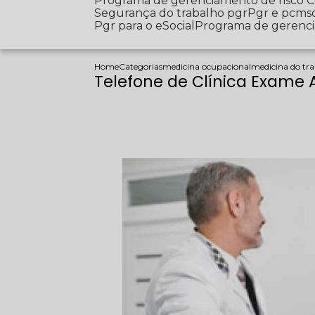
Programa de gerenciamento de risco
Segurança do trabalho pgr
Pgr e pcms
Pgr para o eSocial
Programa de gerenc
Home
Categorias
medicina ocupacional
medicina do tra
Telefone de Clínica Exame