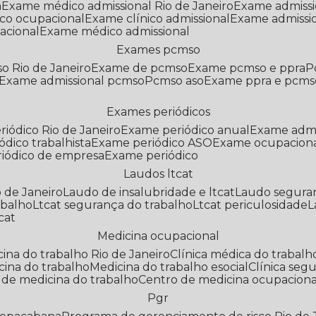
a
Exame médico admissional Rio de Janeiro
Exame admiss
co ocupacional
Exame clínico admissional
Exame admissi
acional
Exame médico admissional
Exames pcmso
o Rio de Janeiro
Exame de pcmso
Exame pcmso e ppra
Exame admissional pcmso
Pcmso aso
Exame ppra e pcms
Exames periódicos
riódico Rio de Janeiro
Exame periódico anual
Exame admi
ódico trabalhista
Exame periódico ASO
Exame ocupaciona
riódico de empresa
Exame periódico
Laudos ltcat
o de Janeiro
Laudo de insalubridade e ltcat
Laudo segura
abalho
Ltcat segurança do trabalho
Ltcat periculosidade
cat
Medicina ocupacional
icina do trabalho Rio de Janeiro
Clínica médica do trabalh
icina do trabalho
Medicina do trabalho esocial
Clínica se
o de medicina do trabalho
Centro de medicina ocupaciona
Pgr