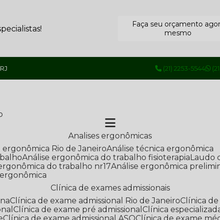
Faça seu orçamento ago
ecialistas!
mesmo
 RJ
(21) 2253-5544
(2
o
Analises ergonômicas
se ergonômica Rio de Janeiro
Análise técnica ergonômica
abalho
Análise ergonômica do trabalho fisioterapia
Laudo 
e ergonômica do trabalho nr17
Análise ergonômica prelimi
e ergonômica
Clínica de exames admissionais
ana
Clínica de exame admissional Rio de Janeiro
Clínica 
onal
Clínica de exame pré admissional
Clínica especializ
e
Clínica de exame admissional ASO
Clínica de exame mé