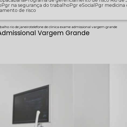
 Copacabana
Programa de gerenciamento de risco Rio de 
o
Pgr na segurança do trabalho
Pgr eSocial
Pgr medicina
iamento de risco
balho rio de janeiro
telefone de clinica exame admissional vargem grande
 Admissional Vargem Grande