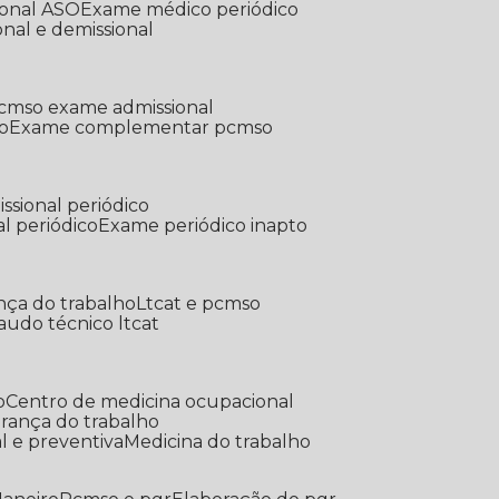
ional ASO
Exame médico periódico
onal e demissional
Pcmso exame admissional
o
Exame complementar pcmso
ssional periódico
l periódico
Exame periódico inapto
nça do trabalho
Ltcat e pcmso
Laudo técnico ltcat
o
Centro de medicina ocupacional
gurança do trabalho
l e preventiva
Medicina do trabalho