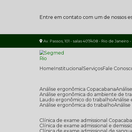
Entre em contato com um de nossos esp
Av. Passos, 101 - salas 407/408 - Rio de Janeiro -
Home
Institucional
Serviços
Fale Conosc
Análise ergonômica Copacabana
Análi
Análise ergonômica do ambiente de tr
Laudo ergonômico do trabalho
Anális
Análise ergonômica do trabalho
Anális
Clínica de exame admissional Copacab
Clínica de exame admissional e demissi
Clínica de exame admissional de sangu