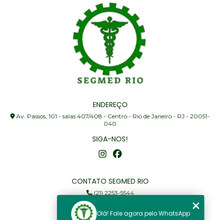
ENDEREÇO
Av. Passos, 101 - salas 407/408 - Centro - Rio de Janeiro - RJ - 20051-
040
SIGA-NOS!
CONTATO SEGMED RIO
(21) 2253-5544
(21) 97905-3352
Olá! Fale agora pelo WhatsApp
segmed@segmedrio.com.br