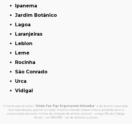
Ipanema
Jardim Botânico
Lagoa
Laranjeiras
Leblon
Leme
Rocinha
São Conrado
Urca
Vidigal
O conteúdo do texto "
Onde Faz Pgr Ergonomia Inhoaíba
" é de direito reservado.
Sua reprodução, parcial ou total, mesmo citando nossos links, é proibida sem a
autorização do autor. Crime de violação de direito autoral – artigo 184 do Código
Penal –
Lei 9610/98 - Lei de direitos autorais
.