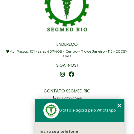
ENDEREÇO
Av. Passos, 101 - salas 407/408 - Centro - Rio de Janeiro - RJ - 20051-
040
SIGA-NOS!
CONTATO SEGMED RIO
(21) 2253-5544
(21) 97905-3352
Olá! Fale agora pelo WhatsApp
segmed@segmedrio.com.br
MENU
Insira seu telefone