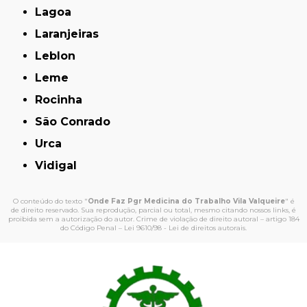
Lagoa
Laranjeiras
Leblon
Leme
Rocinha
São Conrado
Urca
Vidigal
O conteúdo do texto "
Onde Faz Pgr Medicina do Trabalho Vila Valqueire
" é
de direito reservado. Sua reprodução, parcial ou total, mesmo citando nossos links, é
proibida sem a autorização do autor. Crime de violação de direito autoral – artigo 184
do Código Penal –
Lei 9610/98 - Lei de direitos autorais
.