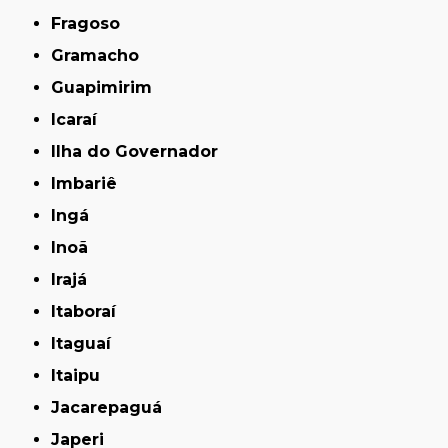
Fragoso
Gramacho
Guapimirim
Icaraí
Ilha do Governador
Imbariê
Ingá
Inoã
Irajá
Itaboraí
Itaguaí
Itaipu
Jacarepaguá
Japeri