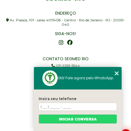
ENDEREÇO
Av. Passos, 101 - salas 407/408 - Centro - Rio de Janeiro - RJ - 20051-
040
SIGA-NOS!
CONTATO SEGMED RIO
(21) 2253-5544
(21) 97905-3352
Olá! Fale agora pelo WhatsApp
segmed@segmedrio.com.br
MENU
Insira seu telefone
Home
Institucional
Serviços
INICIAR CONVERSA
Fale Conosco