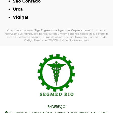
São Conrado
Urca
Vidigal
O conteúdo do texto "
Pgr Ergonomia Agendar Copacabana
" é de direito
reservado. Sua reprodução, parcial ou total, mesmo citando nossos links, é proibida
sem a autorização do autor. Crime de violação de direito autoral – artigo 184 do
Código Penal –
Lei 9610/98 - Lei de direitos autorais
.
ENDEREÇO
Av. Passos, 101 - salas 407/408 - Centro - Rio de Janeiro - RJ - 20051-